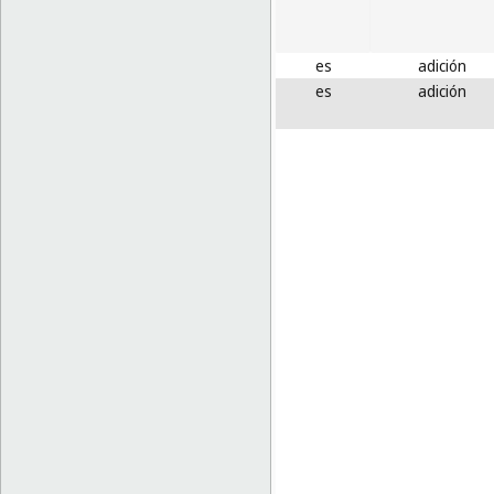
es
adición
es
adición