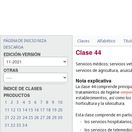
PÁGINA DE INICIO NIZA
Clases
Alfabético
Títu
DESCARGA
Clase 44
EDICIÓN-VERSIÓN
Servicios médicos; servicios ve
OTRAS
servicios de agricultura, acuicul
Nota explicativa
La clase 44 comprende principa
ÍNDICE DE CLASES
tratamientos de higiene
corpo
PRODUCTOS
establecimientos, así como los s
1
2
3
4
5
6
7
8
9
10
horticultura y la silvicultura.
11
12
13
14
15
16
17
18
19
20
Esta clase comprende en partic
21
22
23
24
25
26
27
28
29
30
-
los servicios hospitalarios
31
32
33
34
-
los servicios de telemedic