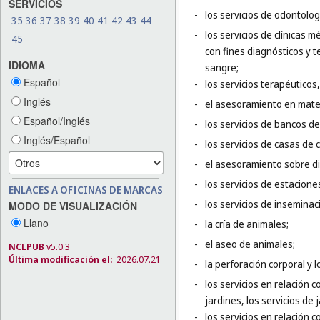
SERVICIOS
-
los servicios de odontolog
35
36
37
38
39
40
41
42
43
44
-
los servicios de clínicas 
45
con fines diagnósticos y 
IDIOMA
sangre;
Español
-
los servicios terapéuticos,
Inglés
-
el asesoramiento en mater
Español/Inglés
-
los servicios de bancos d
Inglés/Español
-
los servicios de casas de
-
el asesoramiento sobre die
-
los servicios de estacione
ENLACES A OFICINAS DE MARCAS
-
los servicios de inseminaci
MODO DE VISUALIZACIÓN
Llano
-
la cría de animales;
-
el aseo de animales;
NCLPUB
v5.0.3
Última modificación el:
2026.07.21
-
la perforación corporal y l
-
los servicios en relación c
jardines, los servicios de
-
los servicios en relación c