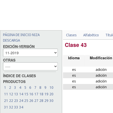
PÁGINA DE INICIO NIZA
Clases
Alfabético
Títu
DESCARGA
Clase 43
EDICIÓN-VERSIÓN
Idioma
Modificación
OTRAS
es
adición
es
adición
ÍNDICE DE CLASES
es
adición
PRODUCTOS
es
adición
1
2
3
4
5
6
7
8
9
10
11
12
13
14
15
16
17
18
19
20
21
22
23
24
25
26
27
28
29
30
31
32
33
34