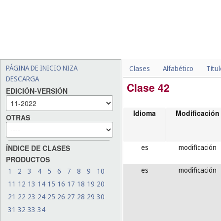
PÁGINA DE INICIO NIZA
Clases
Alfabético
Títu
DESCARGA
Clase 42
EDICIÓN-VERSIÓN
Idioma
Modificación
OTRAS
es
modificación
ÍNDICE DE CLASES
PRODUCTOS
es
modificación
1
2
3
4
5
6
7
8
9
10
11
12
13
14
15
16
17
18
19
20
21
22
23
24
25
26
27
28
29
30
31
32
33
34