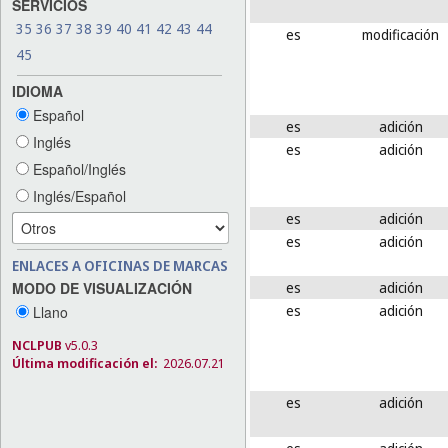
SERVICIOS
35
36
37
38
39
40
41
42
43
44
es
modificación
45
IDIOMA
Español
es
adición
Inglés
es
adición
Español/Inglés
Inglés/Español
es
adición
es
adición
ENLACES A OFICINAS DE MARCAS
es
adición
MODO DE VISUALIZACIÓN
es
adición
Llano
NCLPUB
v5.0.3
Última modificación el:
2026.07.21
es
adición