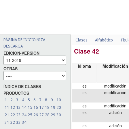
PÁGINA DE INICIO NIZA
Clases
Alfabético
Títu
DESCARGA
Clase 42
EDICIÓN-VERSIÓN
Idioma
Modificación
OTRAS
es
modificación
ÍNDICE DE CLASES
es
modificación
PRODUCTOS
1
2
3
4
5
6
7
8
9
10
es
modificación
11
12
13
14
15
16
17
18
19
20
es
adición
21
22
23
24
25
26
27
28
29
30
31
32
33
34
es
adición