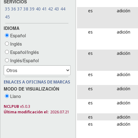
SERVICIOS
35
36
37
38
39
40
41
42
43
44
es
adición
45
IDIOMA
es
adición
Español
Inglés
Español/Inglés
es
adición
Inglés/Español
es
adición
ENLACES A OFICINAS DE MARCAS
es
adición
MODO DE VISUALIZACIÓN
Llano
es
adición
NCLPUB
v5.0.3
Última modificación el:
2026.07.21
es
adición
es
adición