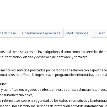
los de clase
Observaciones generales
Modificaciones
Buscar
icos, así como servicios de investigación y diseño conexos; servicios de anál
de autenticación; diseño y desarrollo de hardware y software.
lmente los servicios prestados por personas en relación con aspectos teó
boratorios científicos, la ingeniería, la programación informática, los serv
ular:
s y científicos encargados de efectuar evaluaciones, estimaciones, invest
consultoría tecnológica;
 e informáticos sobre la seguridad de los datos informáticos y la informac
ación, por ejemplo: los servicios de protección antivirus (informática), lo