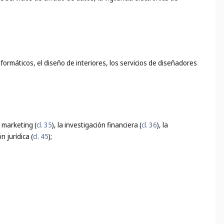
nformáticos, el diseño de interiores, los servicios de diseñadores
e marketing (
cl. 35
), la investigación financiera (
cl. 36
), la
ón jurídica (
cl. 45
);