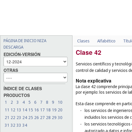
PÁGINA DE INICIO NIZA
Clases
Alfabético
Títu
DESCARGA
Clase 42
EDICIÓN-VERSIÓN
Servicios científicos y tecnológ
OTRAS
control de calidad y servicios 
Nota explicativa
La clase 42 comprende principa
ÍNDICE DE CLASES
por ejemplo: los servicios de la
PRODUCTOS
1
2
3
4
5
6
7
8
9
10
Esta clase comprende en partic
11
12
13
14
15
16
17
18
19
20
-
los servicios de ingeniero
incluidos los servicios de 
21
22
23
24
25
26
27
28
29
30
-
los servicios tecnológicos
31
32
33
34
autorizado a datos e inform