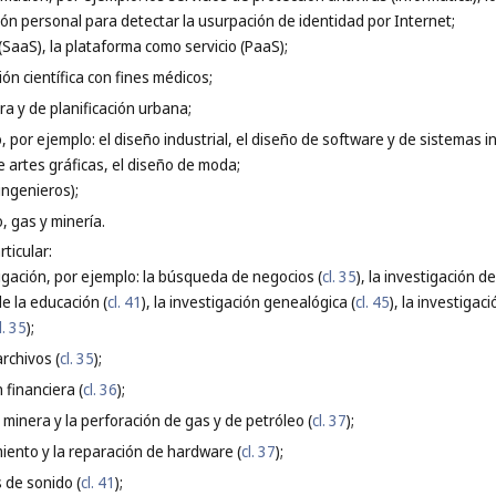
ión personal para detectar la usurpación de identidad por Internet;
(SaaS), la plataforma como servicio (PaaS);
ión científica con fines médicos;
ura y de planificación urbana;
o, por ejemplo: el diseño industrial, el diseño de software y de sistemas i
e artes gráficas, el diseño de moda;
ingenieros);
, gas y minería.
ticular:
tigación, por ejemplo: la búsqueda de negocios (
cl. 35
), la investigación d
e la educación (
cl. 41
), la investigación genealógica (
cl. 45
), la investigaci
l. 35
);
archivos (
cl. 35
);
 financiera (
cl. 36
);
n minera y la perforación de gas y de petróleo (
cl. 37
);
miento y la reparación de hardware (
cl. 37
);
s de sonido (
cl. 41
);