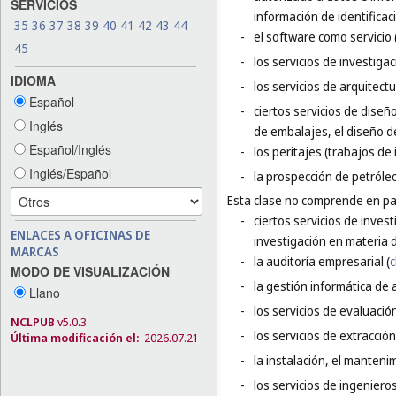
SERVICIOS
información de identificac
35
36
37
38
39
40
41
42
43
44
-
el software como servicio 
45
-
los servicios de investigac
IDIOMA
-
los servicios de arquitect
Español
-
ciertos servicios de diseñ
Inglés
de embalajes, el diseño d
Español/Inglés
-
los peritajes (trabajos de 
Inglés/Español
-
la prospección de petróleo
Esta clase no comprende en par
-
ciertos servicios de inves
ENLACES A OFICINAS DE
investigación en materia d
MARCAS
-
la auditoría empresarial (
c
MODO DE VISUALIZACIÓN
-
la gestión informática de 
Llano
-
los servicios de evaluación
NCLPUB
v5.0.3
-
los servicios de extracció
Última modificación el:
2026.07.21
-
la instalación, el manteni
-
los servicios de ingeniero