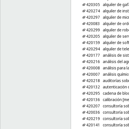
420305
alquiler de gaf
420274
alquiler de in
420297
alquiler de mic
420083
alquiler de or
420299
alquiler de ro
420205
alquiler de se
420159
alquiler de so
420294
alquiler de tel
420177
análisis de si
420216
análisis del a
420008
análisis para l
420007
análisis químic
420218
auditorías sob
420132
autenticación 
420295
cadena de bloq
420136
calibración [me
420207
consultoría so
420036
consultoría so
420219
consultoría so
420141
consultoría so