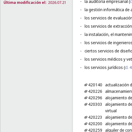
-
la auditoría empresarial (
c
Última modificación el:
2026.07.21
-
la gestión informática de 
-
los servicios de evaluación
-
los servicios de extracció
-
la instalación, el manteni
-
los servicios de ingeniero
-
ciertos servicios de diseñ
-
los servicios médicos y vet
-
los servicios jurídicos (
cl. 
420140
actualización 
420226
almacenamient
420296
alojamiento de
420303
alojamiento de
virtual
420223
alojamiento de
420200
alojamiento de
420259
alquiler de co