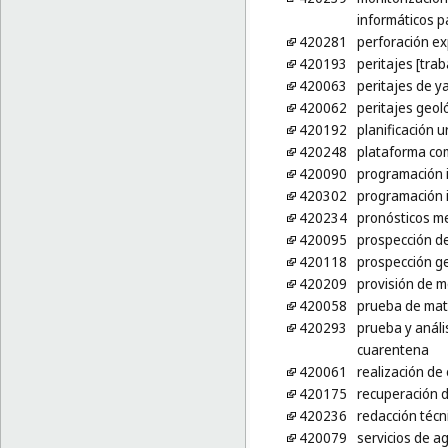
informáticos p
420281
perforación ex
420193
peritajes [tra
420063
peritajes de y
420062
peritajes geol
420192
planificación 
420248
plataforma com
420090
programación 
420302
programación i
420234
pronósticos m
420095
prospección de
420118
prospección g
420209
provisión de 
420058
prueba de mat
420293
prueba y análi
cuarentena
420061
realización de
420175
recuperación d
420236
redacción técn
420079
servicios de a