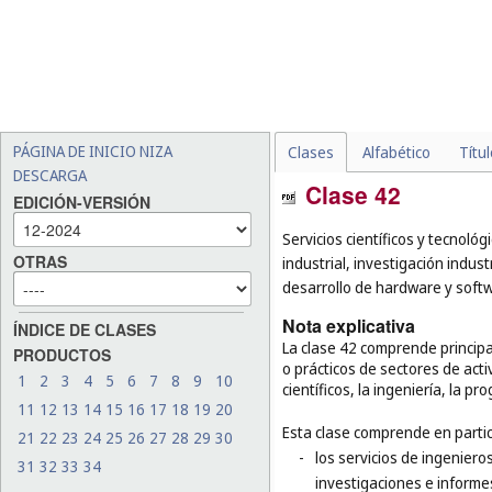
PÁGINA DE INICIO NIZA
Clases
Alfabético
Títu
DESCARGA
Clase 42
EDICIÓN-VERSIÓN
Servicios científicos y tecnológ
OTRAS
industrial, investigación indust
desarrollo de hardware y soft
Nota explicativa
ÍNDICE DE CLASES
La clase 42 comprende principa
PRODUCTOS
o prácticos de sectores de acti
1
2
3
4
5
6
7
8
9
10
científicos, la ingeniería, la p
11
12
13
14
15
16
17
18
19
20
Esta clase comprende en partic
21
22
23
24
25
26
27
28
29
30
-
los servicios de ingeniero
31
32
33
34
investigaciones e informes 