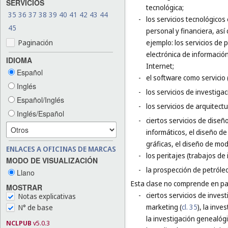
SERVICIOS
tecnológica;
35
36
37
38
39
40
41
42
43
44
-
los servicios tecnológicos
45
personal y financiera, así
Paginación
ejemplo: los servicios de p
electrónica de información
IDIOMA
Internet;
Español
-
el software como servicio 
Inglés
-
los servicios de investigac
Español/Inglés
-
los servicios de arquitect
Inglés/Español
-
ciertos servicios de diseñ
informáticos, el diseño de
gráficas, el diseño de mod
ENLACES A OFICINAS DE MARCAS
-
los peritajes (trabajos de 
MODO DE VISUALIZACIÓN
-
la prospección de petróleo
Llano
Esta clase no comprende en par
MOSTRAR
-
ciertos servicios de inves
Notas explicativas
marketing (
cl. 35
), la inve
N° de base
la investigación genealógi
NCLPUB
v5.0.3