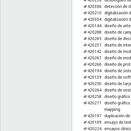
420306
detección de d
420210
digitalización
420304
digitalización
420144
diseño de arte
420288
diseño de cam
420265
diseño de dec
420237
diseño de inte
420142
diseño de mo
420267
diseño de mod
420266
diseño de prot
420194
diseño de sist
420139
diseño de sof
420250
diseño de tarje
420264
diseño de vest
420258
diseño gráfico
420271
diseño gráfic
mapping
420197
duplicación de
420109
ensayo de text
420224
ensayos clínic