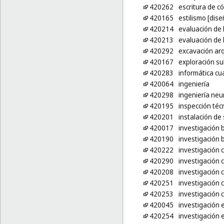
420262
escritura de c
420165
estilismo [dise
420214
evaluación de l
420213
evaluación de 
420292
excavación ar
420167
exploración s
420283
informática cu
420064
ingeniería
420298
ingeniería neu
420195
inspección téc
420201
instalación de
420017
investigación 
420190
investigación b
420222
investigación c
420290
investigación c
420208
investigación 
420251
investigación c
420253
investigación 
420045
investigación 
420254
investigación e