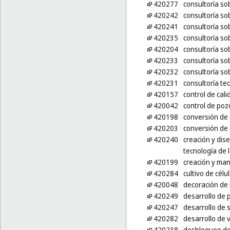
420277
consultoría sobr
420242
consultoría so
420241
consultoría so
420235
consultoría so
420204
consultoría so
420233
consultoría so
420232
consultoría so
420231
consultoría te
420157
control de cali
420042
control de poz
420198
conversión de 
420203
conversión de 
420240
creación y dis
tecnología de 
420199
creación y man
420284
cultivo de célu
420048
decoración de 
420249
desarrollo de 
420247
desarrollo de 
420282
desarrollo de 
420238
desbloqueo de