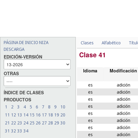
PÁGINA DE INICIO NIZA
Clases
Alfabético
Títu
DESCARGA
Clase 41
EDICIÓN-VERSIÓN
Idioma
Modificación
OTRAS
es
adición
es
adición
ÍNDICE DE CLASES
es
adición
PRODUCTOS
es
adición
1
2
3
4
5
6
7
8
9
10
es
adición
11
12
13
14
15
16
17
18
19
20
es
adición
21
22
23
24
25
26
27
28
29
30
es
adición
31
32
33
34
es
adición