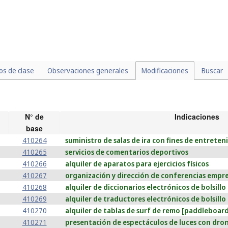
los de clase
Observaciones generales
Modificaciones
Buscar
N° de
Indicaciones
base
410264
suministro de salas de ira con fines de entrete
410265
servicios de comentarios deportivos
410266
alquiler de aparatos para ejercicios físicos
410267
organización y dirección de conferencias empre
410268
alquiler de diccionarios electrónicos de bolsillo
410269
alquiler de traductores electrónicos de bolsillo
410270
alquiler de tablas de surf de remo [paddleboard
410271
presentación de espectáculos de luces con dro