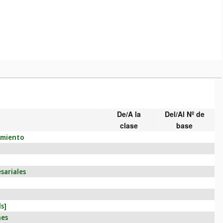
De/A la
Del/Al Nº de
clase
base
nimiento
sariales
s]
nes