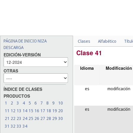
PÁGINA DE INICIO NIZA
Clases
Alfabético
Títu
DESCARGA
Clase 41
EDICIÓN-VERSIÓN
Idioma
Modificación
OTRAS
es
modificación
ÍNDICE DE CLASES
PRODUCTOS
1
2
3
4
5
6
7
8
9
10
es
modificación
11
12
13
14
15
16
17
18
19
20
21
22
23
24
25
26
27
28
29
30
31
32
33
34