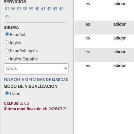
SERVICIOS
es
adición
35
36
37
38
39
40
41
42
43
44
45
es
adición
IDIOMA
Español
es
adición
Inglés
Español/Inglés
es
adición
Inglés/Español
es
adición
ENLACES A OFICINAS DE MARCAS
MODO DE VISUALIZACIÓN
Llano
NCLPUB
v5.0.3
Última modificación el:
2026.07.21