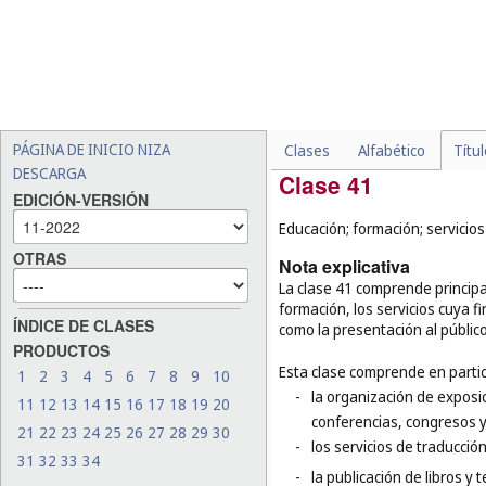
yesería (
cl. 37
);
-
los servicios de limpieza, 
de fachadas e interiores de
-
el tratamiento contra la h
-
ciertos servicios de perso
-
la decoración de alimentos
PÁGINA DE INICIO NIZA
Clases
Alfabético
Títu
DESCARGA
Clase 41
EDICIÓN-VERSIÓN
Educación; formación; servicios
OTRAS
Nota explicativa
La clase 41 comprende principa
formación, los servicios cuya fi
ÍNDICE DE CLASES
como la presentación al público
PRODUCTOS
Esta clase comprende en partic
1
2
3
4
5
6
7
8
9
10
-
la organización de exposic
11
12
13
14
15
16
17
18
19
20
conferencias, congresos y
21
22
23
24
25
26
27
28
29
30
-
los servicios de traducción
31
32
33
34
-
la publicación de libros y 