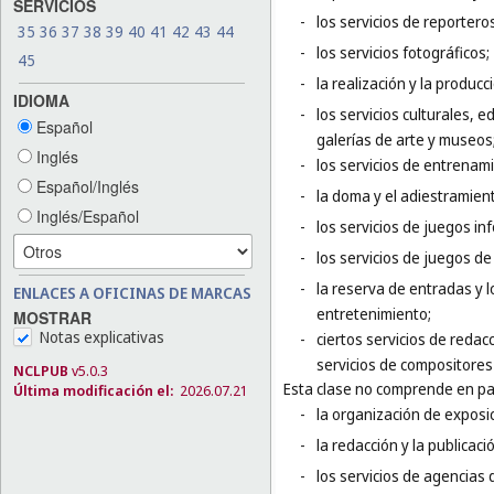
SERVICIOS
-
los servicios de reportero
35
36
37
38
39
40
41
42
43
44
-
los servicios fotográficos;
45
-
la realización y la producc
IDIOMA
-
los servicios culturales, 
Español
galerías de arte y museos
Inglés
-
los servicios de entrenami
Español/Inglés
-
la doma y el adiestramien
Inglés/Español
-
los servicios de juegos in
-
los servicios de juegos de
-
la reserva de entradas y 
ENLACES A OFICINAS DE MARCAS
entretenimiento;
MOSTRAR
Notas explicativas
-
ciertos servicios de redac
servicios de compositores
NCLPUB
v5.0.3
Esta clase no comprende en par
Última modificación el:
2026.07.21
-
la organización de exposic
-
la redacción y la publicaci
-
los servicios de agencias d