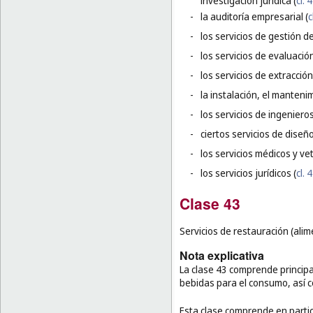
investigación jurídica (
cl. 
-
la auditoría empresarial (
c
-
los servicios de gestión d
-
los servicios de evaluación
-
los servicios de extracció
-
la instalación, el manteni
-
los servicios de ingeniero
-
ciertos servicios de diseñ
-
los servicios médicos y vet
-
los servicios jurídicos (
cl. 
Clase 43
Servicios de restauración (ali
Nota explicativa
La clase 43 comprende principa
bebidas para el consumo, así c
Esta clase comprende en partic