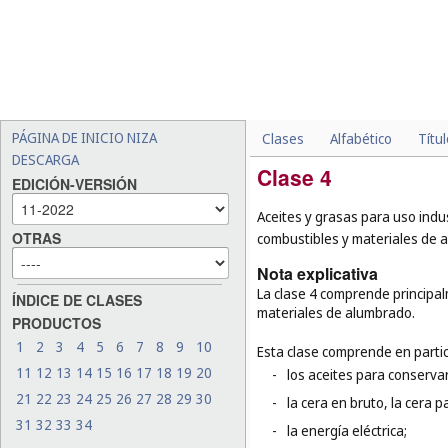
PÁGINA DE INICIO NIZA
Clases
Alfabético
Títu
DESCARGA
Clase 4
EDICIÓN-VERSIÓN
Aceites y grasas para uso indus
OTRAS
combustibles y materiales de a
Nota explicativa
La clase 4 comprende principalm
ÍNDICE DE CLASES
materiales de alumbrado.
PRODUCTOS
1
2
3
4
5
6
7
8
9
10
Esta clase comprende en partic
11
12
13
14
15
16
17
18
19
20
-
los aceites para conservar
21
22
23
24
25
26
27
28
29
30
-
la cera en bruto, la cera p
31
32
33
34
-
la energía eléctrica;