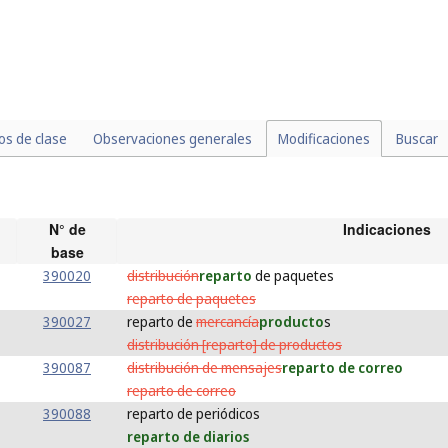
los de clase
Observaciones generales
Modificaciones
Buscar
N° de
Indicaciones
base
390020
distribución
reparto
de paquetes
reparto de paquetes
390027
reparto de
mercancía
producto
s
distribución [reparto] de productos
390087
distribución de mensajes
reparto de correo
reparto de correo
390088
reparto de periódicos
reparto de diarios