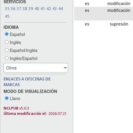
SERVICIOS
es
modificación
35
36
37
38
39
40
41
42
43
44
es
modificación
45
es
supresión
IDIOMA
Español
Inglés
Español/Inglés
Inglés/Español
ENLACES A OFICINAS DE
MARCAS
MODO DE VISUALIZACIÓN
Llano
NCLPUB
v5.0.3
Última modificación el:
2026.07.21