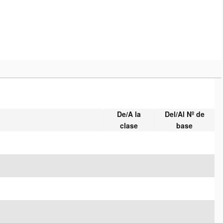
De/A la
Del/Al Nº de
clase
base