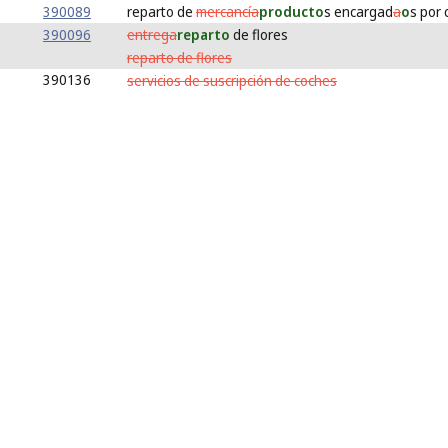
390089
reparto de
mercancía
producto
s encargad
a
o
s por
390096
entrega
reparto
de flores
reparto de flores
390136
servicios de suscripción de coches