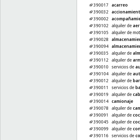
390017
acarreo
390032
accionamien
390002
acompañami
390102
alquiler de
aer
390105
alquiler de mo
390028
almacenamie
390094
almacenamie
390035
alquiler de
alm
390112
alquiler de
arm
390010
servicios de
a
390104
alquiler de
aut
390012
alquiler de
bar
390011
servicios de
ba
390019
alquiler de
cab
390014
camionaje
390078
alquiler de
ca
390091
alquiler de
coc
390045
alquiler de
coc
390099
alquiler de
con
390116
servicios de
co