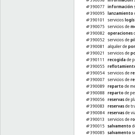
390077
información
s
390095
lanzamiento
d
390101
servicios
logís
390075
servicios de
me
390082
operaciones
d
390052
servicios de
pi
390081
alquiler de
por
390021
servicios de
po
390111
recogida
de pr
390055
reflotamient
390054
servicios de
r
390007
servicios de
r
390089
reparto
de me
390088
reparto
de pe
390056
reservas
de pl
390083
reservas
de tr
390084
reservas
de vi
390013
servicios de
ro
390015
salvamento
d
390085
salvamento
s