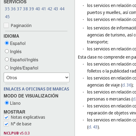
SERVICIOS
-
los servicios en relación 
35
36
37
38
39
40
41
42
43
44
puertos y muelles, así co
45
-
los servicios en relación
Paginación
-
los servicios de informac
agencias de turismo, así c
IDIOMA
transporte;
Español
-
los servicios en relación 
Inglés
Esta clase no comprende en par
Español/Inglés
-
los servicios en relación 
Inglés/Español
folletos o la publicidad rad
-
los servicios en relación 
agencias de viaje (
cl. 36
);
ENLACES A OFICINAS DE MARCAS
-
los servicios en relación 
MODO DE VISUALIZACIÓN
personas o mercancías (
cl
Llano
-
los servicios en relación 
MOSTRAR
reparación de objetos vin
Notas explicativas
-
los servicios en relación 
N° de base
(
cl. 43
).
NCLPUB
v5.0.3