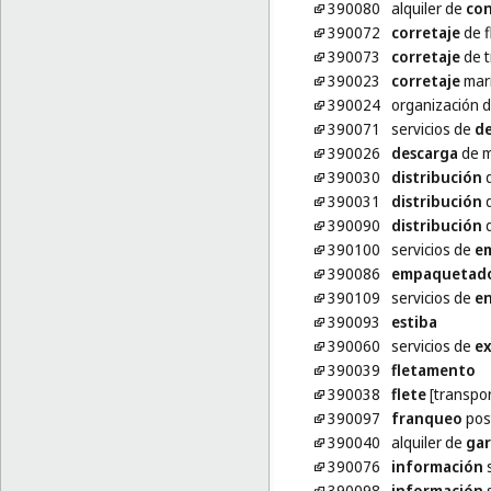
390080
alquiler de
co
390072
corretaje
de f
390073
corretaje
de t
390023
corretaje
mar
390024
organización 
390071
servicios de
de
390026
descarga
de m
390030
distribución
d
390031
distribución
d
390090
distribución
d
390100
servicios de
e
390086
empaquetad
390109
servicios de
en
390093
estiba
390060
servicios de
ex
390039
fletamento
390038
flete
[transpor
390097
franqueo
pos
390040
alquiler de
gar
390076
información
s
390098
información
s