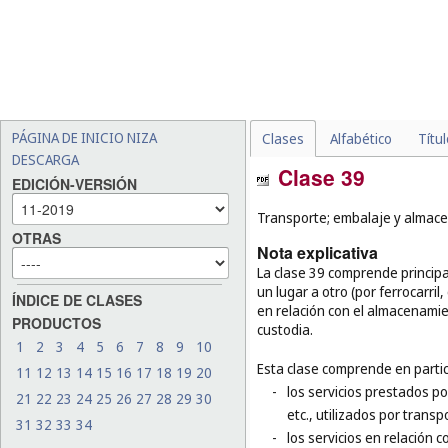
PÁGINA DE INICIO NIZA
Clases
Alfabético
Títu
DESCARGA
Clase 39
EDICIÓN-VERSIÓN
Transporte; embalaje y almace
OTRAS
Nota explicativa
La clase 39 comprende principa
un lugar a otro (por ferrocarril
ÍNDICE DE CLASES
en relación con el almacenamie
PRODUCTOS
custodia.
1
2
3
4
5
6
7
8
9
10
Esta clase comprende en partic
11
12
13
14
15
16
17
18
19
20
-
los servicios prestados p
21
22
23
24
25
26
27
28
29
30
etc., utilizados por transp
31
32
33
34
-
los servicios en relación c