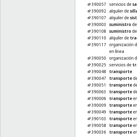
390057
servicios de
s
390092
alquiler de
sill
390107
alquiler de
sis
390003
suministro
de
390108
suministro
de 
390110
alquiler de
tra
390117
organización d
en línea
390050
organización 
390025
servicios de
tr
390048
transporte
390047
transporte
de
390051
transporte
de
390063
transporte
de
390006
transporte
en
390009
transporte
en
390049
transporte
en
390103
transporte
en
390058
transporte
en
390036
transporte
en