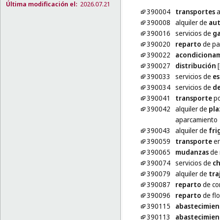
Última modificación el:
2026.07.21
390004
transportes
a
390008
alquiler de
aut
390016
servicios de
ga
390020
reparto
de pa
390022
acondiciona
390027
distribución
[
390033
servicios de
es
390034
servicios de
de
390041
transporte
po
390042
alquiler de
pla
aparcamiento
390043
alquiler de
fri
390059
transporte
en
390065
mudanzas
de 
390074
servicios de
ch
390079
alquiler de
tra
390087
reparto
de co
390096
reparto
de fl
390115
abastecimien
390113
abastecimien