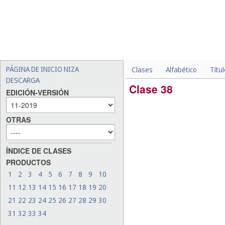
PÁGINA DE INICIO NIZA
Clases
Alfabético
Títu
DESCARGA
Clase 38
EDICIÓN-VERSIÓN
OTRAS
ÍNDICE DE CLASES
PRODUCTOS
1
2
3
4
5
6
7
8
9
10
11
12
13
14
15
16
17
18
19
20
21
22
23
24
25
26
27
28
29
30
31
32
33
34