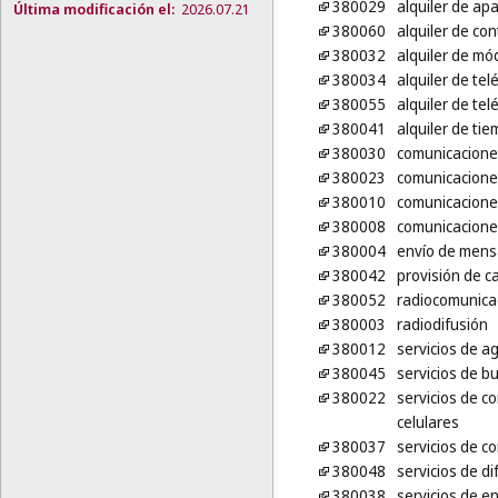
380029
alquiler de ap
Última modificación el:
2026.07.21
380060
alquiler de co
380032
alquiler de m
380034
alquiler de te
380055
alquiler de te
380041
alquiler de ti
380030
comunicaciones
380023
comunicacione
380010
comunicacione
380008
comunicaciones
380004
envío de mens
380042
provisión de c
380052
radiocomunica
380003
radiodifusión
380012
servicios de a
380045
servicios de b
380022
servicios de c
celulares
380037
servicios de c
380048
servicios de di
380038
servicios de e