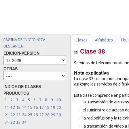
PÁGINA DE INICIO NIZA
Clases
Alfabético
Títu
DESCARGA
Clase 38
EDICIÓN-VERSIÓN
Servicios de telecomunicacione
OTRAS
Nota explicativa
La clase 38 comprende principa
así como los servicios de difus
ÍNDICE DE CLASES
PRODUCTOS
Esta clase comprende en partic
1
2
3
4
5
6
7
8
9
10
-
la transmisión de archivos
11
12
13
14
15
16
17
18
19
20
-
el suministro de acceso d
21
22
23
24
25
26
27
28
29
30
-
la radiodifusión y la teledi
31
32
33
34
-
la transmisión de vídeo a l