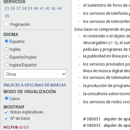
SERVICIOS
-
el suministro de foros de d
35
36
37
38
39
40
41
42
43
44
-
los servicios de telefonía
45
-
los servicios de teleconfe
Paginación
Esta clase no comprende en par
IDIOMA
-
el contenido o el objeto 
Español
descargables (
cl. 9
), el s
Inglés
películas y programas de t
-
la publicidad en línea por 
Español/Inglés
-
los servicios prestados po
Inglés/Español
línea de música digital de
-
los servicios de telemarke
ENLACES A OFICINAS DE MARCAS
-
la producción de programas
MODO DE VISUALIZACIÓN
-
la consultoría sobre tecn
Llano
-
los servicios de redes soci
MOSTRAR
Notas explicativas
N° de base
380031
alquiler de ap
380033
alquiler de ap
NCLPUB
v5.0.3