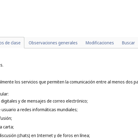
de mercancías (
cl. 39
);
jeto o sustancia que implica un proceso de cambio en sus propiedades ese
l chapado o el temple de metales (
cl. 40
), los servicios de sastre, la costur
miento y la actualización de software (
cl. 42
), la creación y el alojamiento d
la construcción y los servicios de arquitectura (
cl. 42
).
los de clase
Observaciones generales
Modificaciones
Buscar
s.
lmente los servicios que permiten la comunicación entre al menos dos par
ular:
 digitales y de mensajes de correo electrónico;
e usuario a redes informáticas mundiales;
fusión;
a carta;
iscusión (chats) en Internet y de foros en línea;