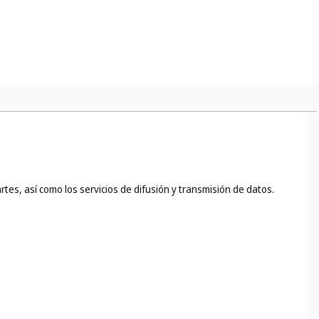
nciales, por ejemplo: el corte, el teñido o la ignifugación de
a, los servicios de bordado (
cl. 40
), la conservación de alimentos y
e sitios web (
cl. 42
);
tes, así como los servicios de difusión y transmisión de datos.