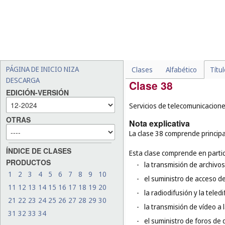
-
el almacenamiento físico 
-
la transformación de un ob
telas (
cl. 40
), la colada, e
bebidas (
cl. 40
);
-
la instalación, el manteni
-
el trazado de planos para 
PÁGINA DE INICIO NIZA
Clases
Alfabético
Títu
DESCARGA
Clase 38
EDICIÓN-VERSIÓN
Servicios de telecomunicacione
OTRAS
Nota explicativa
La clase 38 comprende principa
ÍNDICE DE CLASES
Esta clase comprende en partic
PRODUCTOS
-
la transmisión de archivos
1
2
3
4
5
6
7
8
9
10
-
el suministro de acceso d
11
12
13
14
15
16
17
18
19
20
-
la radiodifusión y la teledi
21
22
23
24
25
26
27
28
29
30
-
la transmisión de vídeo a l
31
32
33
34
-
el suministro de foros de d