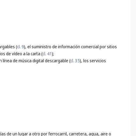
argables (
cl. 9
), el suministro de información comercial por sitios
os de vídeo a la carta (
cl. 41
);
n línea de música digital descargable (
cl. 35
), los servicios
 de un lugar a otro por ferrocarril, carretera, agua, aire o