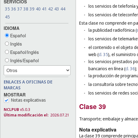
SERVICIOS
-
los servicios de telefonía
35
36
37
38
39
40
41
42
43
44
-
los servicios de teleconfe
45
Esta clase no comprende en par
IDIOMA
-
la publicidad radiofónica (
Español
-
los servicios de telemarke
Inglés
-
el contenido o el objeto 
Español/Inglés
web (
cl. 35
), el suministro
Inglés/Español
-
los servicios prestados po
bancarios en línea (
cl. 36
);
-
la producción de programas
ENLACES A OFICINAS DE
-
la consultoría sobre tecn
MARCAS
-
los servicios de redes soci
MOSTRAR
Notas explicativas
Clase 39
NCLPUB
v5.0.3
Última modificación el:
2026.07.21
Transporte; embalaje y almace
Nota explicativa
La clase 39 comprende principal