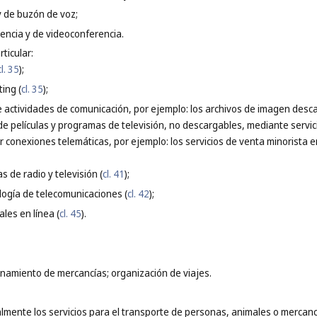
 y de buzón de voz;
rencia y de videoconferencia.
ticular:
cl. 35
);
ting (
cl. 35
);
de actividades de comunicación, por ejemplo: los archivos de imagen desc
 de películas y programas de televisión, no descargables, mediante servici
r conexiones telemáticas, por ejemplo: los servicios de venta minorista e
 de radio y televisión (
cl. 41
);
ología de telecomunicaciones (
cl. 42
);
ales en línea (
cl. 45
).
namiento de mercancías; organización de viajes.
mente los servicios para el transporte de personas, animales o mercancías