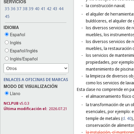
SERVICIOS
-
la construcción naval;
35
36
37
38
39
40
41
42
43
44
-
el alquiler de herramienta
45
buldóceres, el alquiler de
IDIOMA
-
los diversos servicios de 
Español
muebles, los instrumentos
-
los diversos servicios de 
Inglés
muebles, la restauración 
Español/Inglés
-
los servicios de mantenim
Inglés/Español
propiedades, por ejemplo:
mantenimiento de piscina
-
la limpieza de diversos ob
ENLACES A OFICINAS DE MARCAS
como los servicios de lava
MODO DE VISUALIZACIÓN
Esta clase no comprende en par
Llano
-
el almacenamiento físico 
NCLPUB
v5.0.3
-
la transformación de un o
Última modificación el:
2026.07.21
esenciales, por ejemplo: el
temple de metales (
cl. 40
)
conservación de alimentos
-
la instalación, el mantenim