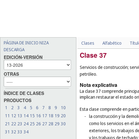
PÁGINA DE INICIO NIZA
Clases
Alfabético
Títu
DESCARGA
Clase 37
EDICIÓN-VERSIÓN
Servicios de construcción; serv
OTRAS
petróleo.
Nota explicativa
La clase 37 comprende principal
ÍNDICE DE CLASES
implican restaurar el estado or
PRODUCTOS
1
2
3
4
5
6
7
8
9
10
Esta clase comprende en partic
11
12
13
14
15
16
17
18
19
20
-
la construcción y la demol
como los servicios en el á
21
22
23
24
25
26
27
28
29
30
exteriores, los trabajos d
31
32
33
34
y los trabajos de techado;