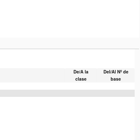
De/A la
Del/Al Nº de
clase
base