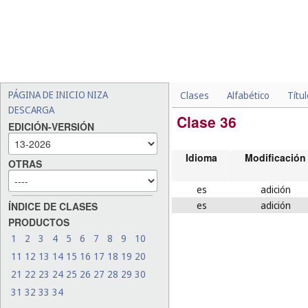
PÁGINA DE INICIO NIZA
Clases
Alfabético
Títu
DESCARGA
Clase 36
EDICIÓN-VERSIÓN
Idioma
Modificación
OTRAS
es
adición
es
adición
ÍNDICE DE CLASES
PRODUCTOS
1
2
3
4
5
6
7
8
9
10
11
12
13
14
15
16
17
18
19
20
21
22
23
24
25
26
27
28
29
30
31
32
33
34