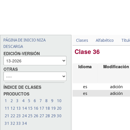
PÁGINA DE INICIO NIZA
Clases
Alfabético
Títu
DESCARGA
Clase 36
EDICIÓN-VERSIÓN
Idioma
Modificación
OTRAS
es
adición
ÍNDICE DE CLASES
es
adición
PRODUCTOS
1
2
3
4
5
6
7
8
9
10
11
12
13
14
15
16
17
18
19
20
21
22
23
24
25
26
27
28
29
30
31
32
33
34