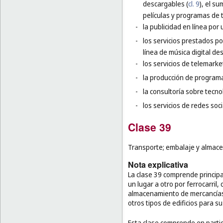
descargables (
cl. 9
), el s
películas y programas de t
-
la publicidad en línea por 
-
los servicios prestados po
línea de música digital de
-
los servicios de telemarke
-
la producción de programas
-
la consultoría sobre tecn
-
los servicios de redes soci
Clase 39
Transporte; embalaje y almace
Nota explicativa
La clase 39 comprende principa
un lugar a otro por ferrocarril,
almacenamiento de mercancías 
otros tipos de edificios para s
Esta clase comprende en partic