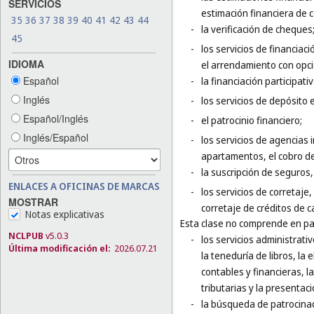
SERVICIOS
estimación financiera de 
35
36
37
38
39
40
41
42
43
44
-
la verificación de cheques
45
-
los servicios de financiaci
IDIOMA
el arrendamiento con opc
Español
-
la financiación participativ
Inglés
-
los servicios de depósito 
Español/Inglés
-
el patrocinio financiero;
Inglés/Español
-
los servicios de agencias 
apartamentos, el cobro de
-
la suscripción de seguros, 
ENLACES A OFICINAS DE MARCAS
-
los servicios de corretaje
MOSTRAR
corretaje de créditos de 
Notas explicativas
Esta clase no comprende en par
NCLPUB
v5.0.3
-
los servicios administrati
Última modificación el:
2026.07.21
la teneduría de libros, la
contables y financieras, l
tributarias y la presentaci
-
la búsqueda de patrocinad