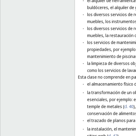
-
el alquiler de herramienta
buldóceres, el alquiler de
-
los diversos servicios de 
muebles, los instrumentos
-
los diversos servicios de 
muebles, la restauración 
-
los servicios de mantenim
propiedades, por ejemplo:
mantenimiento de piscina
-
la limpieza de diversos ob
como los servicios de lava
Esta clase no comprende en par
-
el almacenamiento físico 
-
la transformación de un o
esenciales, por ejemplo: el
temple de metales (
cl. 40
)
conservación de alimentos
-
el trazado de planos para 
-
la instalación, el manteni
sitios web (
cl. 42
).