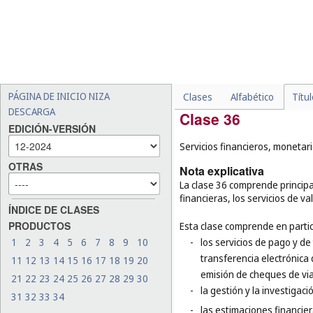
-
el diseño gráfico de mater
-
los servicios jurídicos re
-
la concesión de licencias d
derechos de autor (
cl. 45
);
-
el registro de nombres de
PÁGINA DE INICIO NIZA
Clases
Alfabético
Títu
DESCARGA
Clase 36
EDICIÓN-VERSIÓN
Servicios financieros, monetari
OTRAS
Nota explicativa
La clase 36 comprende principal
financieras, los servicios de v
ÍNDICE DE CLASES
PRODUCTOS
Esta clase comprende en partic
1
2
3
4
5
6
7
8
9
10
-
los servicios de pago y de
transferencia electrónica 
11
12
13
14
15
16
17
18
19
20
emisión de cheques de via
21
22
23
24
25
26
27
28
29
30
-
la gestión y la investigaci
31
32
33
34
-
las estimaciones financier