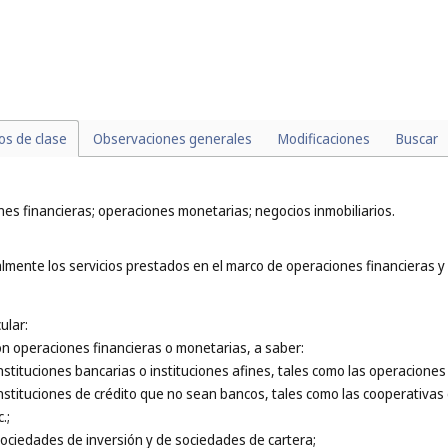
máticos o estadísticos;
ublicitarias y los servicios tales como la distribución directa o por correo
relacionada con otros servicios, tales como los vinculados con préstamos b
ticular:
as evaluaciones e informes elaborados por ingenieros que no guarden rela
ustriales (consúltese la lista alfabética de servicios).
los de clase
Observaciones generales
Modificaciones
Buscar
nes financieras; operaciones monetarias; negocios inmobiliarios.
lmente los servicios prestados en el marco de operaciones financieras y 
ular:
con operaciones financieras o monetarias, a saber:
 instituciones bancarias o instituciones afines, tales como las operacion
instituciones de crédito que no sean bancos, tales como las cooperativas 
.;
 sociedades de inversión y de sociedades de cartera;