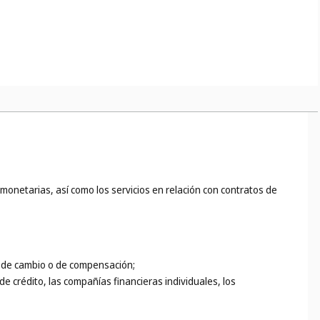
 de folletos y la distribución de muestras. Esta clase puede
ancarios o publicidad radiofónica.
ción directa con la explotación o dirección de los negocios de
monetarias, así como los servicios en relación con contratos de
es de cambio o de compensación;
de crédito, las compañías financieras individuales, los