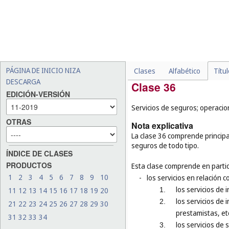
compilación de datos mate
-
los servicios de agencias p
referirse a la publicidad 
Esta clase no comprende en par
-
los servicios tales como l
empresas comerciales o ind
PÁGINA DE INICIO NIZA
Clases
Alfabético
Títu
DESCARGA
Clase 36
EDICIÓN-VERSIÓN
Servicios de seguros; operacio
OTRAS
Nota explicativa
La clase 36 comprende principa
seguros de todo tipo.
ÍNDICE DE CLASES
PRODUCTOS
Esta clase comprende en partic
1
2
3
4
5
6
7
8
9
10
-
los servicios en relación 
los servicios de
11
12
13
14
15
16
17
18
19
20
1.
los servicios de 
2.
21
22
23
24
25
26
27
28
29
30
prestamistas, etc
31
32
33
34
los servicios de
3.