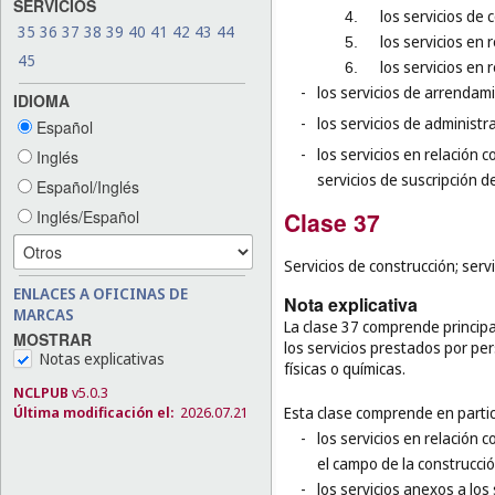
SERVICIOS
los servicios de 
4.
35
36
37
38
39
40
41
42
43
44
los servicios en
5.
45
los servicios en 
6.
-
los servicios de arrendam
IDIOMA
-
los servicios de administr
Español
-
los servicios en relación 
Inglés
servicios de suscripción d
Español/Inglés
Clase 37
Inglés/Español
Servicios de construcción; servi
ENLACES A OFICINAS DE
Nota explicativa
MARCAS
La clase 37 comprende principa
MOSTRAR
los servicios prestados por pe
Notas explicativas
físicas o químicas.
NCLPUB
v5.0.3
Esta clase comprende en partic
Última modificación el:
2026.07.21
-
los servicios en relación 
el campo de la construcció
-
los servicios anexos a los