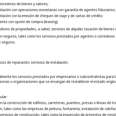
corredores de bienes y valores;
 relación con operaciones monetarias con garantía de agentes fiduciarios;
relación con la emisión de cheques de viaje y de cartas de crédito;
iento con opción de compra (leasing);
adores de propiedades, a saber, servicios de alquiler, tasación de bienes 
con seguros, tales como los servicios prestados por agentes o corredores
e seguros.
cios de reparación; servicios de instalación.
lmente los servicios prestados por empresarios o subcontratistas para l
rsonas u organizaciones que se encargan de restablecer el estado origina
ular:
con la construcción de edificios, carreteras, puentes, presas o líneas de 
n, tales como las empresas de pintura, fontanería, instalación de calefa
 servicios de construcción, tales como la inspección de proyectos de const