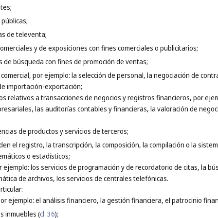
tes;
 públicas;
s de televenta;
comerciales y de exposiciones con fines comerciales o publicitarios;
es de búsqueda con fines de promoción de ventas;
a comercial, por ejemplo: la selección de personal, la negociación de contr
 de importación-exportación;
vos relativos a transacciones de negocios y registros financieros, por eje
resariales, las auditorías contables y financieras, la valoración de nego
cencias de productos y servicios de terceros;
en el registro, la transcripción, la composición, la compilación o la sist
máticos o estadísticos;
or ejemplo: los servicios de programación y de recordatorio de citas, la 
mática de archivos, los servicios de centrales telefónicas.
ticular:
or ejemplo: el análisis financiero, la gestión financiera, el patrocinio finan
es inmuebles (
cl. 36
);