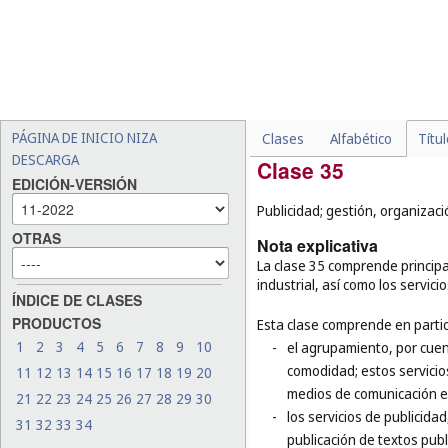
-
ciertos accesorios y reci
fumadores, los botes para
Esta clase no comprende en par
-
los cigarrillos sin tabaco 
-
las baterías y los cargador
-
los ceniceros para automóv
PÁGINA DE INICIO NIZA
Clases
Alfabético
Títu
DESCARGA
Clase 35
EDICIÓN-VERSIÓN
Publicidad; gestión, organizaci
OTRAS
Nota explicativa
La clase 35 comprende principal
industrial, así como los servici
ÍNDICE DE CLASES
PRODUCTOS
Esta clase comprende en partic
1
2
3
4
5
6
7
8
9
10
-
el agrupamiento, por cuen
comodidad; estos servicio
11
12
13
14
15
16
17
18
19
20
medios de comunicación el
21
22
23
24
25
26
27
28
29
30
-
los servicios de publicida
31
32
33
34
publicación de textos publi