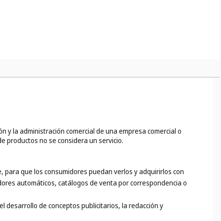
r ejemplo: los encendedores para fumadores, los ceniceros para
ara puros.
ión y la administración comercial de una empresa comercial o
 de productos no se considera un servicio.
, para que los consumidores puedan verlos y adquirirlos con
idores automáticos, catálogos de venta por correspondencia o
l desarrollo de conceptos publicitarios, la redacción y