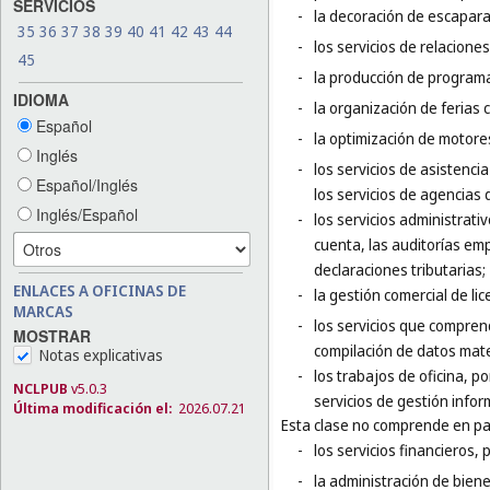
SERVICIOS
-
la decoración de escapara
35
36
37
38
39
40
41
42
43
44
-
los servicios de relaciones
45
-
la producción de programa
IDIOMA
-
la organización de ferias 
Español
-
la optimización de motor
Inglés
-
los servicios de asistenci
Español/Inglés
los servicios de agencias
Inglés/Español
-
los servicios administrati
cuenta, las auditorías emp
declaraciones tributarias;
ENLACES A OFICINAS DE
-
la gestión comercial de li
MARCAS
-
los servicios que comprend
MOSTRAR
compilación de datos mate
Notas explicativas
-
los trabajos de oficina, p
NCLPUB
v5.0.3
servicios de gestión infor
Última modificación el:
2026.07.21
Esta clase no comprende en par
-
los servicios financieros, p
-
la administración de bien