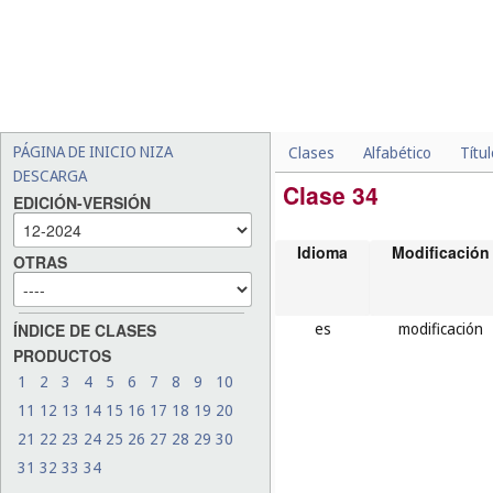
PÁGINA DE INICIO NIZA
Clases
Alfabético
Títu
DESCARGA
Clase 34
EDICIÓN-VERSIÓN
Idioma
Modificación
OTRAS
es
modificación
ÍNDICE DE CLASES
PRODUCTOS
1
2
3
4
5
6
7
8
9
10
11
12
13
14
15
16
17
18
19
20
21
22
23
24
25
26
27
28
29
30
31
32
33
34