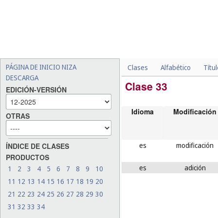
PÁGINA DE INICIO NIZA
Clases
Alfabético
Títu
DESCARGA
Clase 33
EDICIÓN-VERSIÓN
Idioma
Modificación
OTRAS
es
modificación
ÍNDICE DE CLASES
PRODUCTOS
es
adición
1
2
3
4
5
6
7
8
9
10
11
12
13
14
15
16
17
18
19
20
21
22
23
24
25
26
27
28
29
30
31
32
33
34