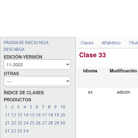
PÁGINA DE INICIO NIZA
Clases
Alfabético
Títu
DESCARGA
Clase 33
EDICIÓN-VERSIÓN
Idioma
Modificación
OTRAS
es
adición
ÍNDICE DE CLASES
PRODUCTOS
1
2
3
4
5
6
7
8
9
10
11
12
13
14
15
16
17
18
19
20
21
22
23
24
25
26
27
28
29
30
31
32
33
34