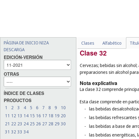
-
los suplementos alimentic
-
las maderas semielaborad
-
los cebos de pesca artifici
-
el arroz (
cl. 30
);
-
el tabaco (
cl. 34
).
PÁGINA DE INICIO NIZA
Clases
Alfabético
Títu
DESCARGA
Clase 32
EDICIÓN-VERSIÓN
Cervezas; bebidas sin alcohol;
preparaciones sin alcohol para
OTRAS
Nota explicativa
La clase 32 comprende principa
ÍNDICE DE CLASES
PRODUCTOS
Esta clase comprende en partic
1
2
3
4
5
6
7
8
9
10
-
las bebidas desalcoholiza
11
12
13
14
15
16
17
18
19
20
-
las bebidas refrescantes s
21
22
23
24
25
26
27
28
29
30
-
las bebidas a base de arr
31
32
33
34
-
las bebidas energéticas, 