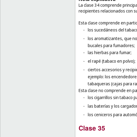
La clase 34 comprende principal
recipientes relacionados con s
Esta clase comprende en partic
-
los sucedáneos del tabac
-
los aromatizantes, que no 
bucales para fumadores;
-
las hierbas para fumar;
-
el rapé (tabaco en polvo);
-
ciertos accesorios y recip
ejemplo: los encendedores
tabaqueras (cajas para ra
Esta clase no comprende en par
-
los cigarrillos sin tabaco 
-
las baterías y los cargador
-
los ceniceros para automóv
Clase 35