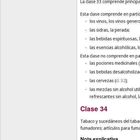
La clase 33 comprende principa
Esta clase comprende en partic
-
los vinos, los vinos gener
-
las sidras, la perada;
-
las bebidas espirituosas, l
-
las esencias alcohólicas, 
Esta clase no comprende en par
-
las pociones medicinales (
-
las bebidas desalcoholiza
-
las cervezas (
cl. 32
);
-
las mezclas sin alcohol ut
refrescantes sin alcohol, 
Clase 34
Tabaco y sucedáneos del tabaco;
fumadores; artículos para fumad
Nota explicativa