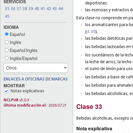
SERVICIOS
deportistas;
35
36
37
38
39
40
41
42
43
44
-
las esencias y extractos d
45
Esta clase no comprende en par
-
los aromatizantes para be
IDIOMA
(
cl. 30
);
Español
-
las bebidas dietéticas par
Inglés
-
las bebidas lacteadas en l
Español/Inglés
-
los sucedáneos de la leche
Inglés/Español
la leche de arroz, la leche 
-
el zumo de limón para uso 
-
las bebidas a base de café
ENLACES A OFICINAS DE MARCAS
-
las bebidas para animales
MOSTRAR
Notas explicativas
-
las bebidas alcohólicas, e
NCLPUB
v5.0.3
Clase 33
Última modificación el:
2026.07.21
Bebidas alcohólicas, excepto c
Nota explicativa