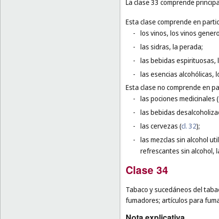
La clase 33 comprende principa
Esta clase comprende en partic
-
los vinos, los vinos gener
-
las sidras, la perada;
-
las bebidas espirituosas, l
-
las esencias alcohólicas, 
Esta clase no comprende en par
-
las pociones medicinales (
-
las bebidas desalcoholiza
-
las cervezas (
cl. 32
);
-
las mezclas sin alcohol ut
refrescantes sin alcohol, 
Clase 34
Tabaco y sucedáneos del tabaco;
fumadores; artículos para fumad
Nota explicativa