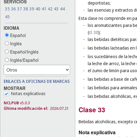
SERVICIOS
deportistas;
35
36
37
38
39
40
41
42
43
44
-
las esencias y extractos d
45
Esta clase no comprende en par
-
los aromatizantes para be
IDIOMA
(
cl. 30
);
Español
-
las bebidas dietéticas par
Inglés
-
las bebidas lacteadas en l
Español/Inglés
-
los sucedáneos de la leche
Inglés/Español
la leche de arroz, la leche 
-
el zumo de limón para uso 
-
las bebidas a base de café
ENLACES A OFICINAS DE MARCAS
-
las bebidas para animales
MOSTRAR
Notas explicativas
-
las bebidas alcohólicas, e
NCLPUB
v5.0.3
Clase 33
Última modificación el:
2026.07.21
Bebidas alcohólicas, excepto c
Nota explicativa