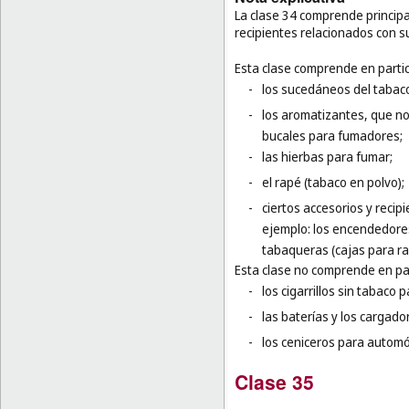
La clase 34 comprende principal
recipientes relacionados con s
Esta clase comprende en partic
-
los sucedáneos del tabac
-
los aromatizantes, que no 
bucales para fumadores;
-
las hierbas para fumar;
-
el rapé (tabaco en polvo);
-
ciertos accesorios y recip
ejemplo: los encendedores
tabaqueras (cajas para ra
Esta clase no comprende en par
-
los cigarrillos sin tabaco 
-
las baterías y los cargador
-
los ceniceros para automóv
Clase 35