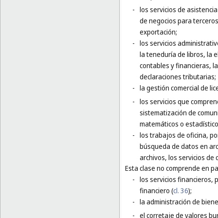
-
los servicios de asistenci
de negocios para terceros,
exportación;
-
los servicios administrati
la teneduría de libros, la
contables y financieras, l
declaraciones tributarias;
-
la gestión comercial de li
-
los servicios que comprende
sistematización de comuni
matemáticos o estadístico
-
los trabajos de oficina, p
búsqueda de datos en arch
archivos, los servicios de 
Esta clase no comprende en par
-
los servicios financieros, 
financiero (
cl. 36
);
-
la administración de bien
-
el corretaje de valores bur