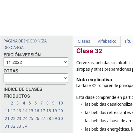
-
los suplementos alimentic
-
las maderas semielaborad
-
los cebos de pesca artifici
-
el arroz (
cl. 30
);
-
el tabaco (
cl. 34
).
PÁGINA DE INICIO NIZA
Clases
Alfabético
Títu
DESCARGA
Clase 32
EDICIÓN-VERSIÓN
Cervezas; bebidas sin alcohol;
siropes y otras preparaciones 
OTRAS
Nota explicativa
La clase 32 comprende principa
ÍNDICE DE CLASES
PRODUCTOS
Esta clase comprende en partic
1
2
3
4
5
6
7
8
9
10
-
las bebidas desalcoholiza
11
12
13
14
15
16
17
18
19
20
-
las bebidas refrescantes s
21
22
23
24
25
26
27
28
29
30
-
las bebidas a base de arr
31
32
33
34
-
las bebidas energéticas, 