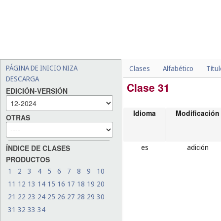
PÁGINA DE INICIO NIZA
Clases
Alfabético
Títu
DESCARGA
Clase 31
EDICIÓN-VERSIÓN
Idioma
Modificación
OTRAS
es
adición
ÍNDICE DE CLASES
PRODUCTOS
1
2
3
4
5
6
7
8
9
10
11
12
13
14
15
16
17
18
19
20
21
22
23
24
25
26
27
28
29
30
31
32
33
34