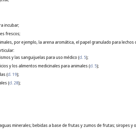
ra incubar;
es frescos;
nimales, por ejemplo, la arena aromática, el papel granulado para lechos
ticular:
nismos y las sanguijuelas para uso médico (
cl. 5
);
cios y los alimentos medicinales para animales (
cl. 5
);
as (
cl. 19
);
ales (
cl. 28
);
 aguas minerales; bebidas a base de frutas y zumos de frutas; siropes y 