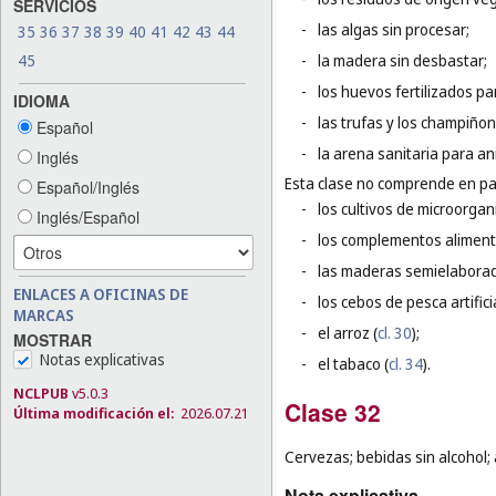
SERVICIOS
-
las algas sin procesar;
35
36
37
38
39
40
41
42
43
44
45
-
la madera sin desbastar;
-
los huevos fertilizados pa
IDIOMA
-
las trufas y los champiñon
Español
-
la arena sanitaria para a
Inglés
Esta clase no comprende en par
Español/Inglés
-
los cultivos de microorga
Inglés/Español
-
los complementos alimenti
-
las maderas semielaborad
ENLACES A OFICINAS DE
-
los cebos de pesca artifici
MARCAS
-
el arroz (
cl. 30
);
MOSTRAR
Notas explicativas
-
el tabaco (
cl. 34
).
NCLPUB
v5.0.3
Clase 32
Última modificación el:
2026.07.21
Cervezas; bebidas sin alcohol;
Nota explicativa