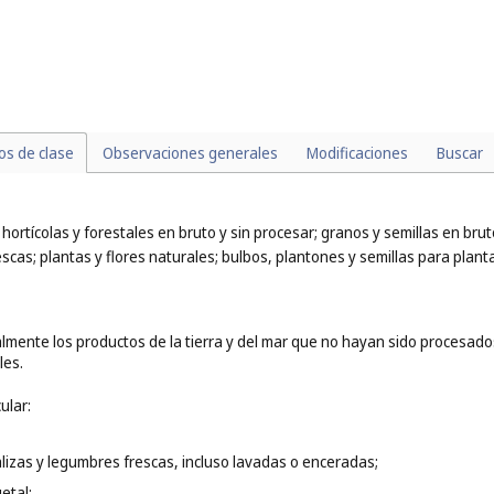
bor a café, cacao, chocolate o té (
cl. 29
);
9
);
cl. 31
);
;
es (
cl. 31
).
los de clase
Observaciones generales
Modificaciones
Buscar
 hortícolas y forestales en bruto y sin procesar; granos y semillas en bru
scas; plantas y flores naturales; bulbos, plantones y semillas para plant
lmente los productos de la tierra y del mar que no hayan sido procesados
les.
ular:
alizas y legumbres frescas, incluso lavadas o enceradas;
etal;