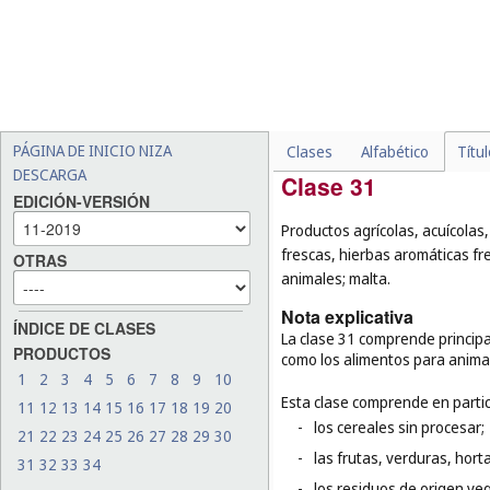
-
las bebidas lácteas con sa
-
las sopas, los caldos (
cl. 2
-
los cereales sin procesar (
-
las hierbas frescas (
cl. 31
)
-
los alimentos para animal
PÁGINA DE INICIO NIZA
Clases
Alfabético
Títu
DESCARGA
Clase 31
EDICIÓN-VERSIÓN
Productos agrícolas, acuícolas,
frescas, hierbas aromáticas fre
OTRAS
animales; malta.
Nota explicativa
ÍNDICE DE CLASES
La clase 31 comprende principa
PRODUCTOS
como los alimentos para anima
1
2
3
4
5
6
7
8
9
10
Esta clase comprende en partic
11
12
13
14
15
16
17
18
19
20
-
los cereales sin procesar;
21
22
23
24
25
26
27
28
29
30
-
las frutas, verduras, hort
31
32
33
34
-
los residuos de origen veg