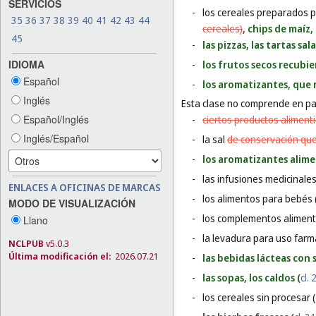
SERVICIOS
-
los cereales preparados 
35
36
37
38
39
40
41
42
43
44
cereales)
, chips de maíz
45
-
las pizzas, las tartas sa
IDIOMA
-
los frutos secos recubi
Español
-
los aromatizantes, que 
Inglés
Esta clase no comprende en par
Español/Inglés
-
ciertos productos alimenti
Inglés/Español
-
la sal
de conservación qu
-
los aromatizantes alime
-
las infusiones medicinales
ENLACES A OFICINAS DE MARCAS
-
los alimentos para bebés 
MODO DE VISUALIZACIÓN
-
los complementos alimenti
Llano
-
la levadura para uso farm
NCLPUB
v5.0.3
Última modificación el:
2026.07.21
-
las bebidas lácteas con 
-
las sopas, los caldos (
cl. 
-
los cereales sin procesar (