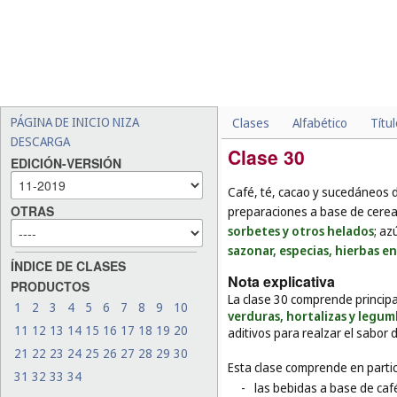
PÁGINA DE INICIO NIZA
Clases
Alfabético
Títu
DESCARGA
Clase 30
EDICIÓN-VERSIÓN
Café, té, cacao y sucedáneos d
OTRAS
preparaciones a base de cereal
sorbetes y otros helados
; az
sazonar, especias, hierbas e
ÍNDICE DE CLASES
Nota explicativa
PRODUCTOS
La clase 30 comprende principa
1
2
3
4
5
6
7
8
9
10
verduras, hortalizas y legum
11
12
13
14
15
16
17
18
19
20
aditivos para realzar el sabor 
21
22
23
24
25
26
27
28
29
30
Esta clase comprende en partic
31
32
33
34
-
las bebidas a base de café