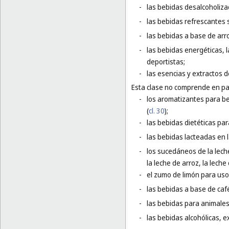
-
las bebidas desalcoholiza
-
las bebidas refrescantes s
-
las bebidas a base de arr
-
las bebidas energéticas, 
deportistas;
-
las esencias y extractos d
Esta clase no comprende en par
-
los aromatizantes para be
(
cl. 30
);
-
las bebidas dietéticas par
-
las bebidas lacteadas en l
-
los sucedáneos de la leche
la leche de arroz, la leche 
-
el zumo de limón para uso 
-
las bebidas a base de café
-
las bebidas para animales
-
las bebidas alcohólicas, e