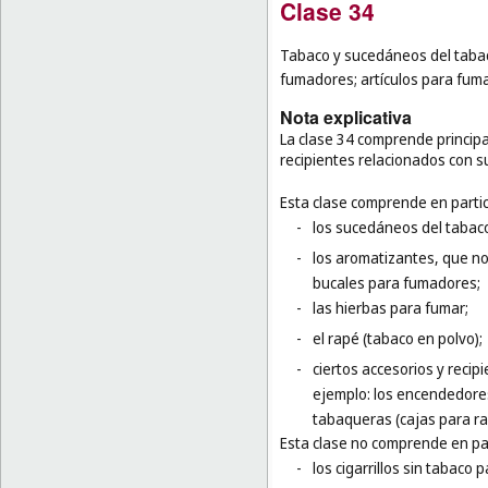
Clase 34
Tabaco y sucedáneos del tabaco;
fumadores; artículos para fumad
Nota explicativa
La clase 34 comprende principal
recipientes relacionados con s
Esta clase comprende en partic
-
los sucedáneos del tabac
-
los aromatizantes, que no 
bucales para fumadores;
-
las hierbas para fumar;
-
el rapé (tabaco en polvo);
-
ciertos accesorios y recip
ejemplo: los encendedores
tabaqueras (cajas para ra
Esta clase no comprende en par
-
los cigarrillos sin tabaco 