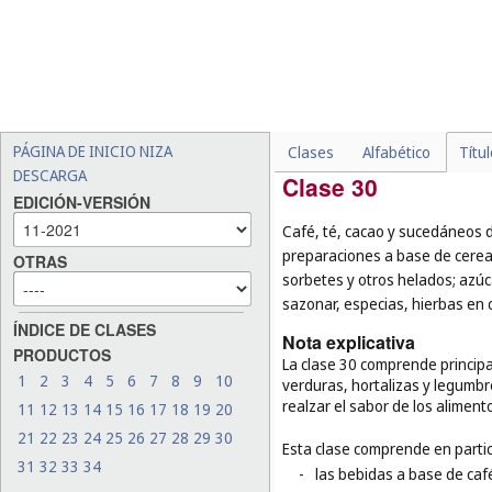
-
las frutas, verduras, hort
y sin procesar (
cl. 31
);
-
los alimentos para animal
-
los animales vivos (
cl. 31
);
-
las semillas para plantar (
PÁGINA DE INICIO NIZA
Clases
Alfabético
Títu
DESCARGA
Clase 30
EDICIÓN-VERSIÓN
Café, té, cacao y sucedáneos de
preparaciones a base de cereal
OTRAS
sorbetes y otros helados; azúc
sazonar, especias, hierbas en 
ÍNDICE DE CLASES
Nota explicativa
PRODUCTOS
La clase 30 comprende principa
1
2
3
4
5
6
7
8
9
10
verduras, hortalizas y legumb
realzar el sabor de los aliment
11
12
13
14
15
16
17
18
19
20
21
22
23
24
25
26
27
28
29
30
Esta clase comprende en partic
31
32
33
34
-
las bebidas a base de café