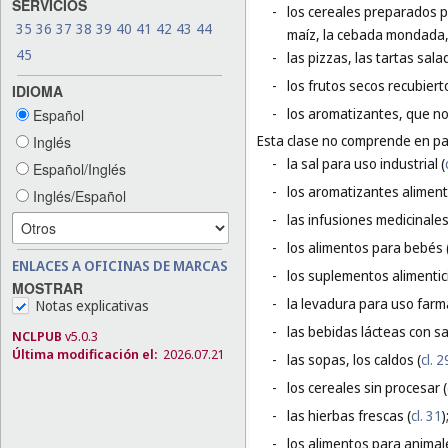
SERVICIOS
-
los cereales preparados p
35
36
37
38
39
40
41
42
43
44
maíz, la cebada mondada, e
45
-
las pizzas, las tartas sal
-
los frutos secos recubiert
IDIOMA
-
los aromatizantes, que no
Español
Esta clase no comprende en par
Inglés
-
la sal para uso industrial (
Español/Inglés
-
los aromatizantes aliment
Inglés/Español
-
las infusiones medicinales
-
los alimentos para bebés 
ENLACES A OFICINAS DE MARCAS
-
los suplementos alimentici
MOSTRAR
-
la levadura para uso farm
Notas explicativas
-
las bebidas lácteas con sa
NCLPUB
v5.0.3
Última modificación el:
2026.07.21
-
las sopas, los caldos (
cl. 2
-
los cereales sin procesar (
-
las hierbas frescas (
cl. 31
)
-
los alimentos para animal