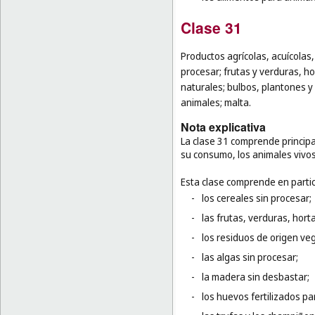
Clase 31
Productos agrícolas, acuícolas,
procesar; frutas y verduras, ho
naturales; bulbos, plantones y 
animales; malta.
Nota explicativa
La clase 31 comprende principa
su consumo, los animales vivos
Esta clase comprende en partic
-
los cereales sin procesar;
-
las frutas, verduras, hort
-
los residuos de origen veg
-
las algas sin procesar;
-
la madera sin desbastar;
-
los huevos fertilizados pa