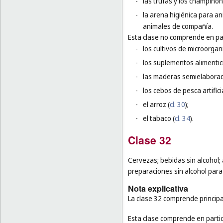
-
las trufas y los champiñon
-
la arena higiénica para a
animales de compañía.
Esta clase no comprende en par
-
los cultivos de microorga
-
los suplementos alimentic
-
las maderas semielaborad
-
los cebos de pesca artifici
-
el arroz (
cl. 30
);
-
el tabaco (
cl. 34
).
Clase 32
Cervezas; bebidas sin alcohol;
preparaciones sin alcohol para
Nota explicativa
La clase 32 comprende principa
Esta clase comprende en partic