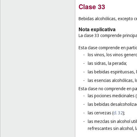
Clase 33
Bebidas alcohólicas, excepto c
Nota explicativa
La clase 33 comprende principa
Esta clase comprende en partic
-
los vinos, los vinos gener
-
las sidras, la perada;
-
las bebidas espirituosas, l
-
las esencias alcohólicas, 
Esta clase no comprende en par
-
las pociones medicinales (
-
las bebidas desalcoholiza
-
las cervezas (
cl. 32
);
-
las mezclas sin alcohol ut
refrescantes sin alcohol, 