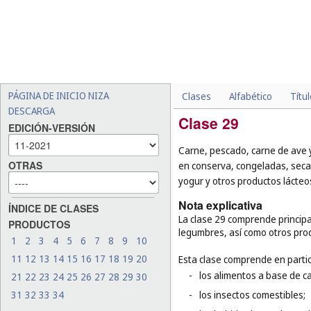
PÁGINA DE INICIO NIZA
Clases
Alfabético
Títu
DESCARGA
Clase 29
EDICIÓN-VERSIÓN
Carne, pescado, carne de ave y
OTRAS
en conserva, congeladas, secas
yogur y otros productos lácteos
Nota explicativa
ÍNDICE DE CLASES
La clase 29 comprende principa
PRODUCTOS
legumbres, así como otros pro
1
2
3
4
5
6
7
8
9
10
11
12
13
14
15
16
17
18
19
20
Esta clase comprende en partic
-
los alimentos a base de c
21
22
23
24
25
26
27
28
29
30
31
32
33
34
-
los insectos comestibles;