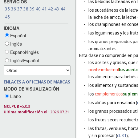
SERVICIOS
-
las bebidas lacteadas en 
35
36
37
38
39
40
41
42
43
44
-
los sucedáneos de la leche
45
la leche de arroz, la leche
-
los champiñones en conse
IDIOMA
-
las leguminosas y los fru
Español
-
los granos preparados pa
Inglés
aromatizantes.
Español/Inglés
Esta clase no comprende en par
Inglés/Español
-
los aceites y grasas, que 
aceite industrial
los aceit
-
los alimentos para bebés 
ENLACES A OFICINAS DE MARCAS
-
los alimentos y sustancias
MODO DE VISUALIZACIÓN
-
los
complementos
suplem
Llano
-
los aliños para ensalada (
NCLPUB
v5.0.3
-
los granos procesados uti
Última modificación el:
2026.07.21
-
los frutos secos recubiert
-
las frutas, verduras, hort
y sin procesar (
cl. 31
);