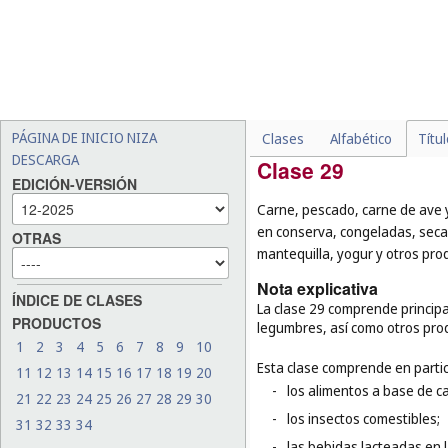
-
la ropa de gimnasia y depo
-
ciertos artículos de gimna
protectores bucales para 
gimnasia (
cl. 27
), así como
arpones (
cl. 8
), las armas 
según otras de sus funcio
PÁGINA DE INICIO NIZA
Clases
Alfabético
Títu
DESCARGA
Clase 29
EDICIÓN-VERSIÓN
Carne, pescado, carne de ave y
en conserva, congeladas, seca
OTRAS
mantequilla, yogur y otros prod
Nota explicativa
ÍNDICE DE CLASES
La clase 29 comprende principa
PRODUCTOS
legumbres, así como otros pro
1
2
3
4
5
6
7
8
9
10
Esta clase comprende en partic
11
12
13
14
15
16
17
18
19
20
-
los alimentos a base de c
21
22
23
24
25
26
27
28
29
30
-
los insectos comestibles;
31
32
33
34
-
las bebidas lacteadas en 