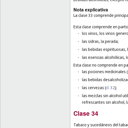
Nota explicativa
La clase 33 comprende principa
Esta clase comprende en partic
-
los vinos, los vinos gener
-
las sidras, la perada;
-
las bebidas espirituosas, l
-
las esencias alcohólicas, 
Esta clase no comprende en par
-
las pociones medicinales (
-
las bebidas desalcoholiza
-
las cervezas (
cl. 32
);
-
las mezclas sin alcohol ut
refrescantes sin alcohol, 
Clase 34
Tabaco y sucedáneos del tabaco;