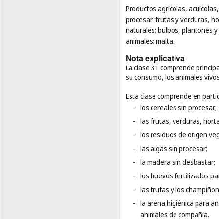
Productos agrícolas, acuícolas,
procesar; frutas y verduras, ho
naturales; bulbos, plantones y 
animales; malta.
Nota explicativa
La clase 31 comprende principa
su consumo, los animales vivos
Esta clase comprende en partic
-
los cereales sin procesar;
-
las frutas, verduras, hort
-
los residuos de origen veg
-
las algas sin procesar;
-
la madera sin desbastar;
-
los huevos fertilizados pa
-
las trufas y los champiñon
-
la arena higiénica para a
animales de compañía.