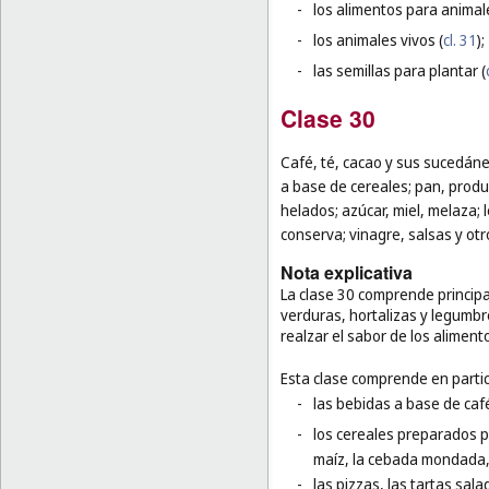
-
los alimentos para animal
-
los animales vivos (
cl. 31
);
-
las semillas para plantar (
Clase 30
Café, té, cacao y sus sucedáneo
a base de cereales; pan, produ
helados; azúcar, miel, melaza;
conserva; vinagre, salsas y otr
Nota explicativa
La clase 30 comprende principa
verduras, hortalizas y legumb
realzar el sabor de los aliment
Esta clase comprende en partic
-
las bebidas a base de café
-
los cereales preparados p
maíz, la cebada mondada, e
-
las pizzas, las tartas sal