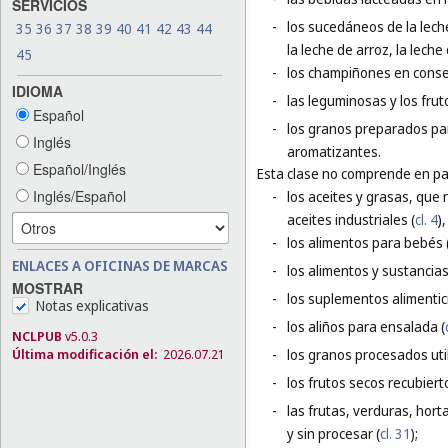
SERVICIOS
-
los sucedáneos de la leche
35
36
37
38
39
40
41
42
43
44
la leche de arroz, la leche
45
-
los champiñones en conse
IDIOMA
-
las leguminosas y los fru
Español
-
los granos preparados pa
Inglés
aromatizantes.
Español/Inglés
Esta clase no comprende en par
Inglés/Español
-
los aceites y grasas, que 
aceites industriales (
cl. 4
)
-
los alimentos para bebés 
ENLACES A OFICINAS DE MARCAS
-
los alimentos y sustancias
MOSTRAR
-
los suplementos alimentici
Notas explicativas
-
los aliños para ensalada (
NCLPUB
v5.0.3
-
los granos procesados uti
Última modificación el:
2026.07.21
-
los frutos secos recubiert
-
las frutas, verduras, hort
y sin procesar (
cl. 31
);