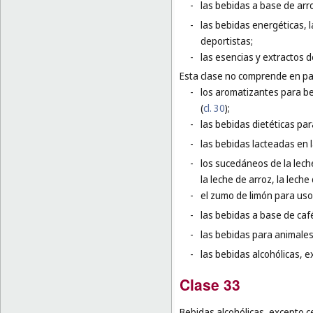
-
las bebidas a base de arr
-
las bebidas energéticas, 
deportistas;
-
las esencias y extractos d
Esta clase no comprende en par
-
los aromatizantes para be
(
cl. 30
);
-
las bebidas dietéticas par
-
las bebidas lacteadas en l
-
los sucedáneos de la leche
la leche de arroz, la leche 
-
el zumo de limón para uso 
-
las bebidas a base de café
-
las bebidas para animales
-
las bebidas alcohólicas, e
Clase 33
Bebidas alcohólicas, excepto c