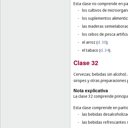
Esta clase no comprende en par
-
los cultivos de microorga
-
los suplementos alimentic
-
las maderas semielaborad
-
los cebos de pesca artifici
-
el arroz (
cl. 30
);
-
el tabaco (
cl. 34
).
Clase 32
Cervezas; bebidas sin alcohol;
siropes y otras preparaciones 
Nota explicativa
La clase 32 comprende principa
Esta clase comprende en partic
-
las bebidas desalcoholiza
-
las bebidas refrescantes s