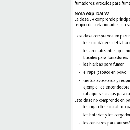
fumadores; artículos para fumad
Nota explicativa
La clase 34 comprende principal
recipientes relacionados con s
Esta clase comprende en partic
-
los sucedáneos del tabac
-
los aromatizantes, que no 
bucales para fumadores;
-
las hierbas para fumar;
-
el rapé (tabaco en polvo);
-
ciertos accesorios y recip
ejemplo: los encendedores
tabaqueras (cajas para ra
Esta clase no comprende en par
-
los cigarrillos sin tabaco 
-
las baterías y los cargador
-
los ceniceros para automóv