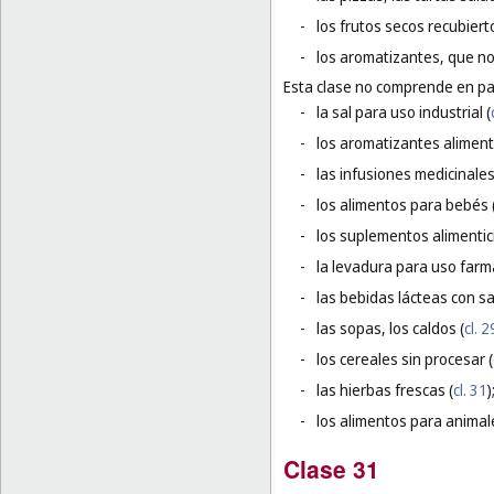
-
los frutos secos recubiert
-
los aromatizantes, que no
Esta clase no comprende en par
-
la sal para uso industrial (
-
los aromatizantes aliment
-
las infusiones medicinales
-
los alimentos para bebés 
-
los suplementos alimentici
-
la levadura para uso farm
-
las bebidas lácteas con sa
-
las sopas, los caldos (
cl. 2
-
los cereales sin procesar (
-
las hierbas frescas (
cl. 31
)
-
los alimentos para animal
Clase 31