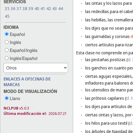
SERVICIOS
-
las cintas y los lazos par
35
36
37
38
39
40
41
42
43
44
-
las redecillas para el cabel
45
-
las hebillas, las cremallera
IDIOMA
-
los dijes que no sean para 
Español
-
las guirnaldas y coronas
d
Inglés
-
ciertos artículos para rizar
Español/Inglés
Esta clase no comprende en par
Inglés/Español
-
las pestañas postizas (
cl.
-
los ganchos en cuanto peq
-
ciertas agujas especiales,
ENLACES A OFICINAS DE
infladores para balones d
MARCAS
-
los utensilios de mano para
MODO DE VISUALIZACIÓN
Llano
-
las prótesis capilares (
cl. 
-
los dijes para artículos de 
NCLPUB
v5.0.3
Última modificación el:
2026.07.21
-
ciertas cintas y lazos, por
-
los hilos para uso textil (
cl
-
los árboles de Navidad de 