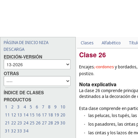
PÁGINA DE INICIO NIZA
Clases
Alfabético
Títu
DESCARGA
Clase 26
EDICIÓN-VERSIÓN
Encajes
, cordones
y bordados, a
OTRAS
postizo.
Nota explicativa
La clase 26 comprende principal
ÍNDICE DE CLASES
destinados a la decoración de 
PRODUCTOS
1
2
3
4
5
6
7
8
9
10
Esta clase comprende en partic
11
12
13
14
15
16
17
18
19
20
-
las pelucas, los tupés, la
21
22
23
24
25
26
27
28
29
30
-
los pasadores, las cintas p
31
32
33
34
-
las cintas y los lazos de m