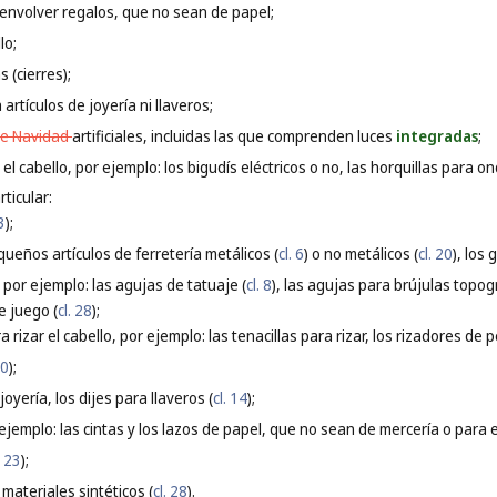
a envolver regalos, que no sean de papel;
lo;
s (cierres);
artículos de joyería ni llaveros;
e Navidad
artificiales, incluidas las que comprenden luces
integradas
;
 el cabello, por ejemplo: los bigudís eléctricos o no, las horquillas para ond
ticular:
 3
);
ueños artículos de ferretería metálicos (
cl. 6
) o no metálicos (
cl. 20
), los
 por ejemplo: las agujas de tatuaje (
cl. 8
), las agujas para brújulas topogr
e juego (
cl. 28
);
 rizar el cabello, por ejemplo: las tenacillas para rizar, los rizadores de 
10
);
joyería, los dijes para llaveros (
cl. 14
);
 ejemplo: las cintas y los lazos de papel, que no sean de mercería o para el
. 23
);
materiales sintéticos (
cl. 28
).