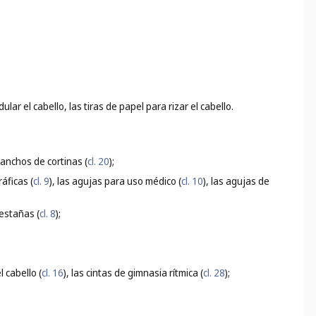
ular el cabello, las tiras de papel para rizar el cabello.
 ganchos de cortinas (
cl. 20
);
áficas (
cl. 9
), las agujas para uso médico (
cl. 10
), las agujas de
pestañas (
cl. 8
);
 cabello (
cl. 16
), las cintas de gimnasia rítmica (
cl. 28
);