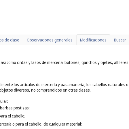
los de clase
Observaciones generales
Modificaciones
Buscar
sí como cintas y lazos de mercería; botones, ganchos y ojetes, alfileres y 
mente los artículos de mercería y pasamanería, los cabellos naturales o s
objetos diversos, no comprendidos en otras clases.
ular:
s barbas postizas;
ara el cabello;
ercería o para el cabello, de cualquier material;