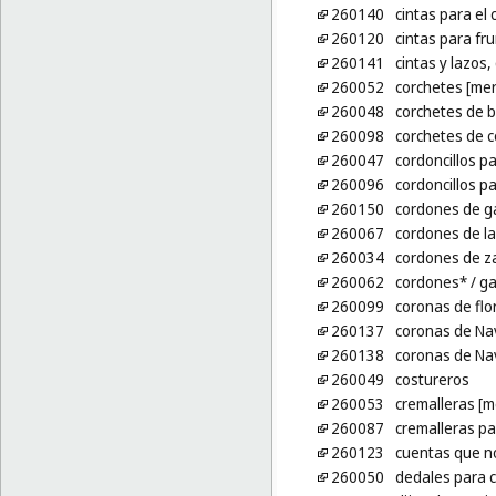
260140
cintas para el 
260120
cintas para fru
260141
cintas y lazos
260052
corchetes [mer
260048
corchetes de b
260098
corchetes de c
260047
cordoncillos p
260096
cordoncillos pa
260150
cordones de g
260067
cordones de l
260034
cordones de z
260062
cordones*
/ g
260099
coronas de flor
260137
coronas de Nav
260138
coronas de Nav
260049
costureros
260053
cremalleras [m
260087
cremalleras pa
260123
cuentas que n
260050
dedales para 