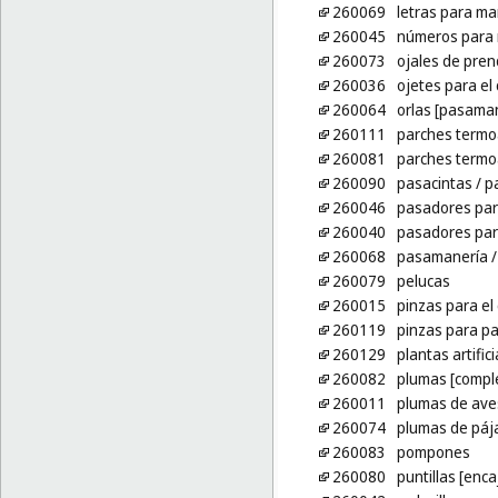
260069
letras para ma
260045
números para 
260073
ojales de pren
260036
ojetes para el
260064
orlas [pasaman
260111
parches termoa
260081
parches termoa
260090
pasacintas
/ p
260046
pasadores para
260040
pasadores para
260068
pasamanería
/
260079
pelucas
260015
pinzas para el 
260119
pinzas para pa
260129
plantas artifi
260082
plumas [compl
260011
plumas de ave
260074
plumas de pája
260083
pompones
260080
puntillas [enca