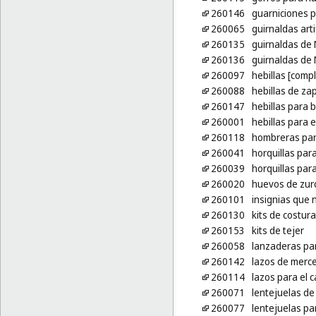
260146
guarniciones p
260065
guirnaldas arti
260135
guirnaldas de N
260136
guirnaldas de 
260097
hebillas [comp
260088
hebillas de za
260147
hebillas para 
260001
hebillas para e
260118
hombreras par
260041
horquillas par
260039
horquillas para
260020
huevos de zurc
260101
insignias que 
260130
kits de costura
260153
kits de tejer
260058
lanzaderas par
260142
lazos de merce
260114
lazos para el c
260071
lentejuelas de
260077
lentejuelas pa