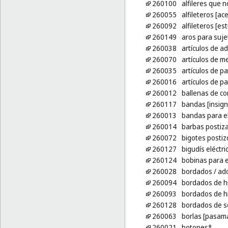
260100
alfileres que n
260055
alfileteros [ace
260092
alfileteros [es
260149
aros para suj
260038
artículos de ad
260070
artículos de me
260035
artículos de p
260016
artículos de 
260012
ballenas de co
260117
bandas [insign
260013
bandas para el
260014
barbas postiz
260072
bigotes postiz
260127
bigudís eléctri
260124
bobinas para e
260028
bordados
/ ad
260094
bordados de hi
260093
bordados de hi
260128
bordados de so
260063
borlas [pasam
260021
botones*