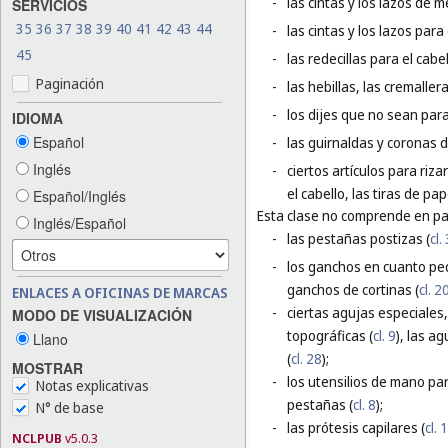
-
las cintas y los lazos de m
SERVICIOS
35
36
37
38
39
40
41
42
43
44
-
las cintas y los lazos par
45
-
las redecillas para el cabel
Paginación
-
las hebillas, las cremallera
-
los dijes que no sean para 
IDIOMA
Español
-
las guirnaldas y coronas d
Inglés
-
ciertos artículos para riza
el cabello, las tiras de pap
Español/Inglés
Esta clase no comprende en par
Inglés/Español
-
las pestañas postizas (
cl.
-
los ganchos en cuanto peq
ganchos de cortinas (
cl. 2
ENLACES A OFICINAS DE MARCAS
-
ciertas agujas especiales,
MODO DE VISUALIZACIÓN
topográficas (
cl. 9
), las a
Llano
(
cl. 28
);
MOSTRAR
-
los utensilios de mano para
Notas explicativas
pestañas (
cl. 8
);
N° de base
-
las prótesis capilares (
cl. 
NCLPUB
v5.0.3