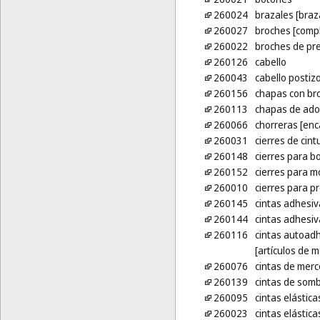
260024
brazales [braz
260027
broches [comp
260022
broches de pr
260126
cabello
260043
cabello postiz
260156
chapas con br
260113
chapas de ado
260066
chorreras [enc
260031
cierres de cint
260148
cierres para b
260152
cierres para 
260010
cierres para p
260145
cintas adhesiv
260144
cintas adhesiv
260116
cintas autoadh
[artículos de m
260076
cintas de merc
260139
cintas de som
260095
cintas elástica
260023
cintas elástic