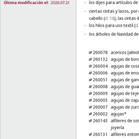
-
los dijes para artículos de 
Última modificación el:
2026.07.21
-
ciertas cintas y lazos, por
cabello (
cl. 16
), las cintas
-
los hilos para uso textil (
cl
-
los árboles de Navidad de 
260078
acericos [almo
260132
agujas de bor
260004
agujas de cos
260006
agujas de enc
260051
agujas de ganc
260008
agujas de gua
260009
agujas de teje
260003
agujas de zap
260007
agujas de zurc
260002
agujas*
260143
alfileres de s
joyería
260131
alfileres ento