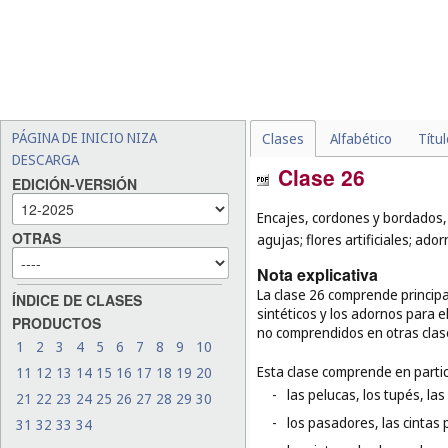
PÁGINA DE INICIO NIZA
Clases
Alfabético
Títu
DESCARGA
Clase 26
EDICIÓN-VERSIÓN
Encajes, cordones y bordados, 
OTRAS
agujas; flores artificiales; ador
Nota explicativa
La clase 26 comprende principa
ÍNDICE DE CLASES
sintéticos y los adornos para e
PRODUCTOS
no comprendidos en otras clas
1
2
3
4
5
6
7
8
9
10
Esta clase comprende en partic
11
12
13
14
15
16
17
18
19
20
-
las pelucas, los tupés, la
21
22
23
24
25
26
27
28
29
30
-
los pasadores, las cintas p
31
32
33
34