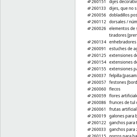
260151
dijes decorati
260133
dijes, que no s
260056
dobladillos po
260112
dorsales
/ núm
260026
elementos de s
tiradores [pre
260134
enhebradores 
260091
estuches de a
260125
extensiones de
260154
extensiones d
260155
extensiones pa
260037
felpilla [pasam
260057
festones [bor
260060
flecos
260059
flores artificia
260086
frunces de tul
260061
frutas artificia
260019
galones para 
260122
ganchos para 
260033
ganchos para 
260115
gorros para h