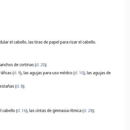
ular el cabello, las tiras de papel para rizar el cabello.
 ganchos de cortinas (
cl. 20
);
áficas (
cl. 9
), las agujas para uso médico (
cl. 10
), las agujas de
pestañas (
cl. 8
);
 cabello (
cl. 16
), las cintas de gimnasia rítmica (
cl. 28
);