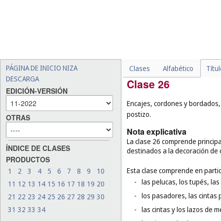
-
los pañuelos de bolsillo de
-
la ropa para animales (
cl.
-
las máscaras de carnaval 
-
la ropa de muñecas (
cl. 28
-
los sombreros de papel pa
PÁGINA DE INICIO NIZA
Clases
Alfabético
Títu
DESCARGA
Clase 26
EDICIÓN-VERSIÓN
Encajes, cordones y bordados, a
postizo.
OTRAS
Nota explicativa
La clase 26 comprende principal
ÍNDICE DE CLASES
destinados a la decoración de 
PRODUCTOS
Esta clase comprende en partic
1
2
3
4
5
6
7
8
9
10
-
las pelucas, los tupés, la
11
12
13
14
15
16
17
18
19
20
-
los pasadores, las cintas p
21
22
23
24
25
26
27
28
29
30
31
32
33
34
-
las cintas y los lazos de m