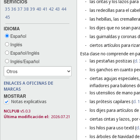
SERVICIOS
-
las cintas y los lazos par
35
36
37
38
39
40
41
42
43
44
-
las redecillas para el cabel
45
-
las hebillas, las cremallera
-
los dijes que no sean para 
IDIOMA
Español
-
las guirnaldas y coronas d
Inglés
-
ciertos artículos para rizar
Español/Inglés
Esta clase no comprende en par
-
las pestañas postizas (
cl.
Inglés/Español
-
los ganchos en cuanto peq
-
ciertas agujas especiales,
ENLACES A OFICINAS DE
infladores para balones d
MARCAS
-
los utensilios de mano para
MOSTRAR
Notas explicativas
-
las prótesis capilares (
cl. 
-
los dijes para artículos de 
NCLPUB
v5.0.3
Última modificación el:
2026.07.21
-
ciertas cintas y lazos, por
-
los hilos para uso textil (
cl
-
los árboles de Navidad de 