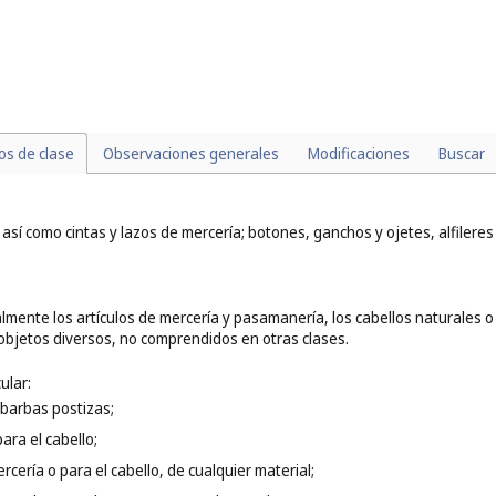
 papel (
cl. 16
) y de materias textiles (
cl. 24
);
 18
);
(
cl. 28
);
);
ra fiestas (
cl. 28
).
los de clase
Observaciones generales
Modificaciones
Buscar
sí como cintas y lazos de mercería; botones, ganchos y ojetes, alfileres y 
mente los artículos de mercería y pasamanería, los cabellos naturales o s
objetos diversos, no comprendidos en otras clases.
ular:
s barbas postizas;
ara el cabello;
ercería o para el cabello, de cualquier material;