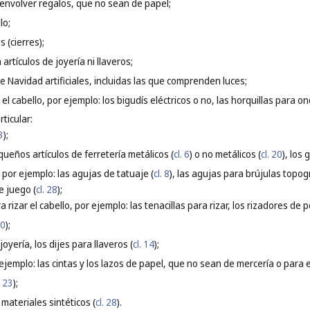
a envolver regalos, que no sean de papel;
lo;
s (cierres);
artículos de joyería ni llaveros;
e Navidad artificiales, incluidas las que comprenden luces;
 el cabello, por ejemplo: los bigudís eléctricos o no, las horquillas para ond
ticular:
 3
);
ueños artículos de ferretería metálicos (
cl. 6
) o no metálicos (
cl. 20
), los
 por ejemplo: las agujas de tatuaje (
cl. 8
), las agujas para brújulas topogr
e juego (
cl. 28
);
 rizar el cabello, por ejemplo: las tenacillas para rizar, los rizadores de 
10
);
joyería, los dijes para llaveros (
cl. 14
);
 ejemplo: las cintas y los lazos de papel, que no sean de mercería o para el
. 23
);
materiales sintéticos (
cl. 28
).