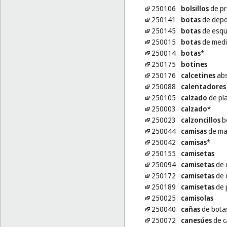
250106
bolsillos
de pr
250141
botas
de depo
250145
botas
de esqu
250015
botas
de medi
250014
botas
*
250175
botines
250176
calcetines
abs
250088
calentadores
250105
calzado
de pl
250003
calzado
*
250023
calzoncillos
b
250044
camisas
de ma
250042
camisas
*
250155
camisetas
250094
camisetas
de 
250172
camisetas
de 
250189
camisetas
de 
250025
camisolas
250040
cañas
de bota
250072
canesúes
de c