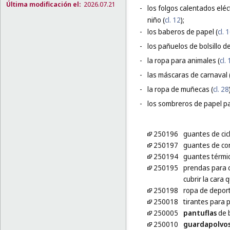
Última modificación el:
2026.07.21
-
los folgos calentados eléc
niño (
cl. 12
);
-
los baberos de papel (
cl. 
-
los pañuelos de bolsillo de
-
la ropa para animales (
cl.
-
las máscaras de carnaval 
-
la ropa de muñecas (
cl. 28
-
los sombreros de papel pa
250196
guantes de cic
250197
guantes de co
250194
guantes térmic
250195
prendas para c
cubrir la cara
250198
ropa de deport
250018
tirantes para 
250005
pantuflas
de 
250010
guardapolvo