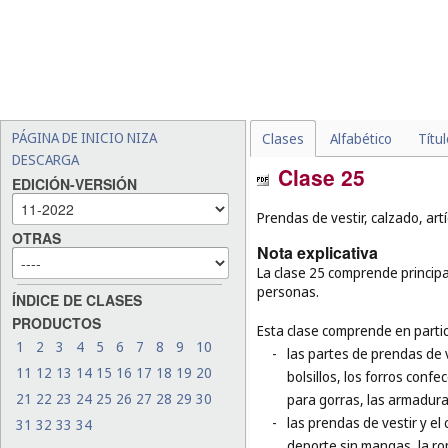
PÁGINA DE INICIO NIZA
Clases
Alfabético
Títu
DESCARGA
Clase 25
EDICIÓN-VERSIÓN
Prendas de vestir, calzado, art
OTRAS
Nota explicativa
La clase 25 comprende principal
personas.
ÍNDICE DE CLASES
PRODUCTOS
Esta clase comprende en partic
1
2
3
4
5
6
7
8
9
10
-
las partes de prendas de v
11
12
13
14
15
16
17
18
19
20
bolsillos, los forros confe
21
22
23
24
25
26
27
28
29
30
para gorras, las armadur
-
las prendas de vestir y el
31
32
33
34
deporte sin mangas, la rop