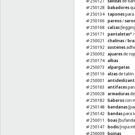
250127
salidas
de bañ
250128
babadores
qu
250134
tapones
para 
250166
pareos
/
saro
250168
calzas
[legging
250171
pantaletas
*
250021
chalinas
/
bra
250192
sostenes
adhe
250092
ajuares
de rop
250174
albas
250073
alpargatas
250116
alzas
de talón 
250001
antideslizant
250163
antifaces
para
250028
armaduras
de
250182
baberos
con m
250148
bandanas
[pañ
250142
bandas
para l
250011
boas
[bufanda
250147
bodis
[ropa int
250009
boinas