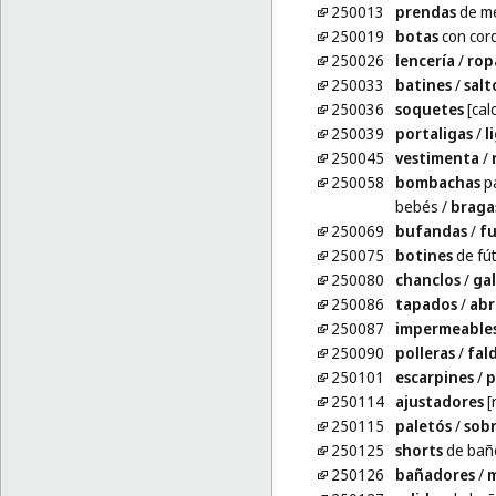
250013
prendas
de me
250019
botas
con cor
250026
lencería
/
rop
250033
batines
/
salt
250036
soquetes
[cal
250039
portaligas
/
l
250045
vestimenta
/
250058
bombachas
p
bebés
/
braga
250069
bufandas
/
fu
250075
botines
de fút
250080
chanclos
/
ga
250086
tapados
/
abr
250087
impermeable
250090
polleras
/
fal
250101
escarpines
/
p
250114
ajustadores
[
250115
paletós
/
sob
250125
shorts
de bañ
250126
bañadores
/
m