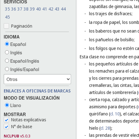
SERVICIOS
zapatillas de gimnasia, la
35
36
37
38
39
40
41
42
43
44
-
los trajes de disfraces;
45
-
la ropa de papel, los som
Paginación
-
los baberos que no sean 
IDIOMA
-
los pañuelos de bolsillo;
Español
-
los folgos que no estén c
Inglés
Esta clase no comprende en par
Español/Inglés
-
los pequeños artículos de f
Inglés/Español
los remaches para el calz
y los cierres para prendas 
cremalleras, las cintas, l
ENLACES A OFICINAS DE MARCAS
artículos de sombrerería (
MODO DE VISUALIZACIÓN
-
cierta ropa, calzado y art
Llano
asimismo para deportes (
quirófano (
cl. 10
), el calz
MOSTRAR
Notas explicativas
de determinados deportes,
N° de base
hielo (
cl. 28
);
-
las prendas de vestir elec
NCLPUB
v5.0.3