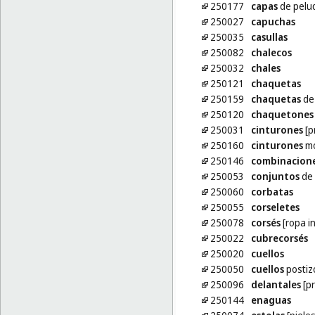
250177
capas
de pelu
250027
capuchas
250035
casullas
250082
chalecos
250032
chales
250121
chaquetas
250159
chaquetas
de
250120
chaquetones
250031
cinturones
[p
250160
cinturones
mo
250146
combinacion
250053
conjuntos
de 
250060
corbatas
250055
corseletes
250078
corsés
[ropa in
250022
cubrecorsés
250020
cuellos
250050
cuellos
postiz
250096
delantales
[pr
250144
enaguas