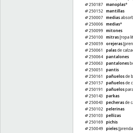
250187
manoplas
*
250152
mantillas
250007
medias
absorb
250006
medias
*
250099
mitones
250100
mitras
[ropa li
250059
orejeras
[pren
250061
palas
de calza
250064
pantalones
250063
pantalones
b
250051
pantis
250161
pañuelos
de b
250157
pañuelos
de c
250191
pañuelos
para
250143
parkas
250043
pecheras
de c
250102
pelerinas
250103
pellizas
250169
pichis
250049
pieles
[prendas