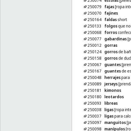
250074
estolas
[pieles
250079
fajas
[ropa int
250070
fajines
250164
faldas
short
250133
folgos
que no 
250068
forros
confecc
250077
gabardinas
[p
250012
gorras
250124
gorros
de bañ
250158
gorros
de duc
250067
guantes
[pren
250167
guantes
de es
250048
herrajes
para 
250089
jerseys
[prenda
250181
kimonos
250180
leotardos
250093
libreas
250038
ligas
[ropa inte
250037
ligas
para calc
250097
manguitos
[p
250098
manípulos
[ro