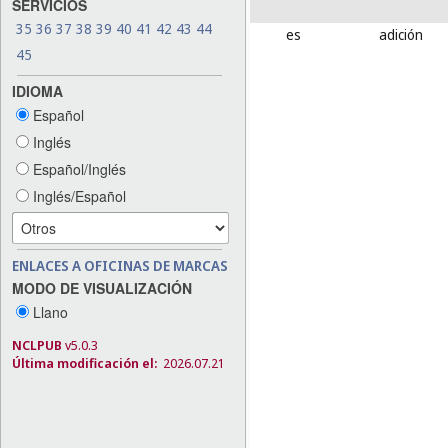
SERVICIOS
35
36
37
38
39
40
41
42
43
44
es
adición
45
IDIOMA
Español
Inglés
Español/Inglés
Inglés/Español
ENLACES A OFICINAS DE MARCAS
MODO DE VISUALIZACIÓN
Llano
NCLPUB
v5.0.3
Última modificación el:
2026.07.21