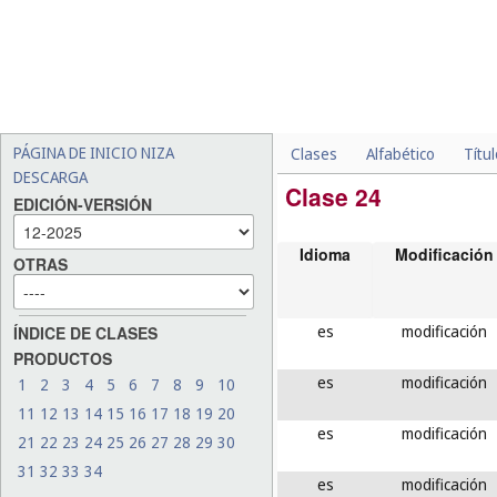
PÁGINA DE INICIO NIZA
Clases
Alfabético
Títu
DESCARGA
Clase 24
EDICIÓN-VERSIÓN
Idioma
Modificación
OTRAS
es
modificación
ÍNDICE DE CLASES
PRODUCTOS
es
modificación
1
2
3
4
5
6
7
8
9
10
11
12
13
14
15
16
17
18
19
20
es
modificación
21
22
23
24
25
26
27
28
29
30
31
32
33
34
es
modificación