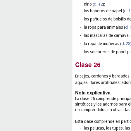
niño (
cl. 12
);
-
los baberos de papel (
cl. 
-
los pañuelos de bolsillo de
-
la ropa para animales (
cl.
-
las máscaras de carnaval 
-
la ropa de muñecas (
cl. 28
-
los sombreros de papel pa
Clase 26
Encajes, cordones y bordados, 
agujas; flores artificiales; ador
Nota explicativa
La clase 26 comprende principa
sintéticos y los adornos para e
no comprendidos en otras clas
Esta clase comprende en partic
-
las pelucas, los tupés, la