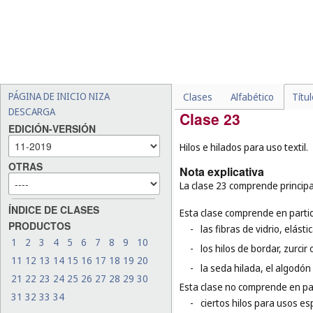
-
ciertas redes y bolsas cla
(
cl. 9
), las redes portaequi
cabello (
cl. 26
), las bolsas 
-
las bolsas de empaquetar 
están hechas, por ejemplo
caucho (
cl. 17
), de cuero (
c
PÁGINA DE INICIO NIZA
Clases
Alfabético
Títu
DESCARGA
Clase 23
EDICIÓN-VERSIÓN
Hilos e hilados para uso textil.
OTRAS
Nota explicativa
La clase 23 comprende principal
ÍNDICE DE CLASES
Esta clase comprende en partic
PRODUCTOS
-
las fibras de vidrio, elást
1
2
3
4
5
6
7
8
9
10
-
los hilos de bordar, zurcir 
11
12
13
14
15
16
17
18
19
20
-
la seda hilada, el algodón 
21
22
23
24
25
26
27
28
29
30
Esta clase no comprende en par
31
32
33
34
-
ciertos hilos para usos esp