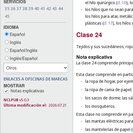
SERVICIOS
el hilo quirúrgico (
cl. 10
), 
35
36
37
38
39
40
41
42
43
44
-
los hilos que no sean para
45
los hilos para atar, metálic
plásticas (
cl. 17
), los hilos 
IDIOMA
Clase 24
Español
Inglés
Tejidos y sus sucedáneos; ropa 
Español/Inglés
Nota explicativa
Inglés/Español
La clase 24 comprende principa
Esta clase comprende en partic
ENLACES A OFICINAS DE MARCAS
-
la ropa de hogar, por ejem
MOSTRAR
-
la ropa de cama de papel;
Notas explicativas
-
los sacos de dormir, las 
NCLPUB
v5.0.3
Última modificación el:
2026.07.21
-
los mosquiteros.
Esta clase no comprende en par
-
las mantas eléctricas par
-
las mantelerías de papel (