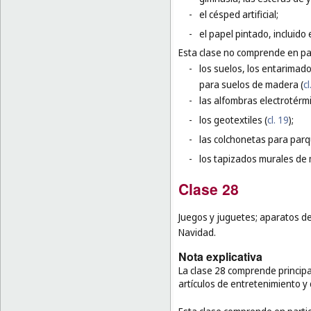
-
el césped artificial;
-
el papel pintado, incluido 
Esta clase no comprende en par
-
los suelos, los entarimado
para suelos de madera (
cl
-
las alfombras electrotérmi
-
los geotextiles (
cl. 19
);
-
las colchonetas para parq
-
los tapizados murales de m
Clase 28
Juegos y juguetes; aparatos de
Navidad.
Nota explicativa
La clase 28 comprende principa
artículos de entretenimiento y