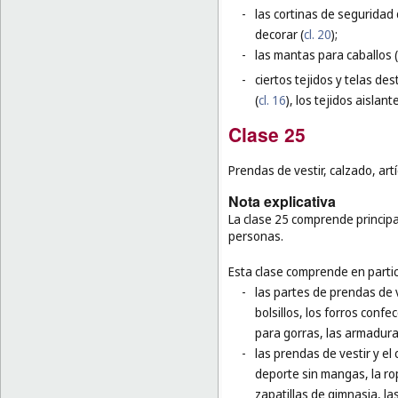
-
las cortinas de seguridad
decorar (
cl. 20
);
-
las mantas para caballos (
-
ciertos tejidos y telas de
(
cl. 16
), los tejidos aislante
Clase 25
Prendas de vestir, calzado, art
Nota explicativa
La clase 25 comprende principal
personas.
Esta clase comprende en partic
-
las partes de prendas de v
bolsillos, los forros confe
para gorras, las armadur
-
las prendas de vestir y el
deporte sin mangas, la rop
zapatillas de gimnasia, la