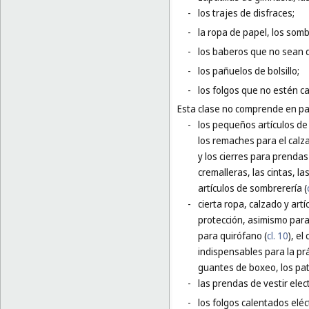
-
los trajes de disfraces;
-
la ropa de papel, los som
-
los baberos que no sean 
-
los pañuelos de bolsillo;
-
los folgos que no estén c
Esta clase no comprende en par
-
los pequeños artículos de f
los remaches para el calz
y los cierres para prendas 
cremalleras, las cintas, l
artículos de sombrerería (
-
cierta ropa, calzado y art
protección, asimismo para
para quirófano (
cl. 10
), el
indispensables para la pr
guantes de boxeo, los pati
-
las prendas de vestir elec
-
los folgos calentados eléc