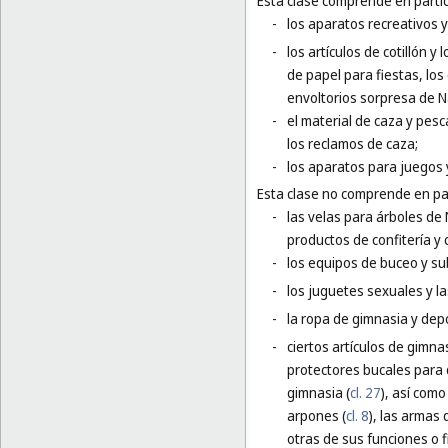
Esta clase comprende en partic
-
los aparatos recreativos y
-
los artículos de cotillón 
de papel para fiestas, los
envoltorios sorpresa de N
-
el material de caza y pesc
los reclamos de caza;
-
los aparatos para juegos 
Esta clase no comprende en par
-
las velas para árboles de 
productos de confitería y
-
los equipos de buceo y su
-
los juguetes sexuales y l
-
la ropa de gimnasia y depo
-
ciertos artículos de gimna
protectores bucales para 
gimnasia (
cl. 27
), así como
arpones (
cl. 8
), las armas 
otras de sus funciones o f