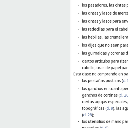
-
los pasadores, las cintas p
-
las cintas y lazos de merce
-
las cintas y lazos para en
-
las redecillas para el cabel
-
las hebillas, las cremallera
-
los dijes que no sean para 
-
las guirnaldas y coronas d
-
ciertos artículos para riza
cabello, tiras de papel para
Esta clase no comprende en par
-
las pestañas postizas (
cl.
-
las ganchos en cuanto peq
ganchos de cortinas (
cl. 2
-
ciertas agujas especiales,
topográficas (
cl. 9
), las a
(
cl. 28
);
-
los utensilios de mano para
pestañas (
cl. 8
);