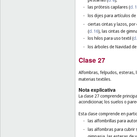
-
las prótesis capilares (
cl. 
-
los dijes para artículos de 
-
ciertas cintas y lazos, po
(
cl. 16
), las cintas de gimna
-
los hilos para uso textil (
cl
-
los árboles de Navidad de 
Clase 27
Alfombras, felpudos, esteras, 
materias textiles.
Nota explicativa
La clase 27 comprende principal
acondicionar, los suelos o par
Esta clase comprende en partic
-
las alfombrillas para auto
-
las alfombras para cubrir 
gimnasia, las esteras de 