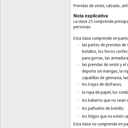
Prendas de vestir, calzado, art
Nota explicativa
La clase 25 comprende principal
personas.
Esta clase comprende en partic
-
las partes de prendas de v
bolsillos, los forros confe
para gorras, las armadur
-
las prendas de vestir y el
deporte sin mangas, la rop
zapatillas de gimnasia, la
-
los trajes de disfraces;
-
la ropa de papel, los som
-
los baberos que no sean 
-
los pañuelos de bolsillo;
-
los folgos que no estén c
Esta clase no comprende en par