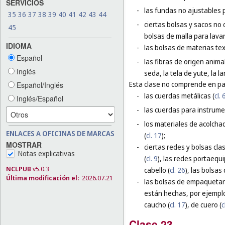
SERVICIOS
-
las fundas no ajustables 
35
36
37
38
39
40
41
42
43
44
-
ciertas bolsas y sacos no 
45
bolsas de malla para lavar
IDIOMA
-
las bolsas de materias te
Español
-
las fibras de origen animal
Inglés
seda, la tela de yute, la l
Esta clase no comprende en par
Español/Inglés
-
las cuerdas metálicas (
cl. 
Inglés/Español
-
las cuerdas para instrume
-
los materiales de acolchad
ENLACES A OFICINAS DE MARCAS
(
cl. 17
);
MOSTRAR
-
ciertas redes y bolsas cla
Notas explicativas
(
cl. 9
), las redes portaequi
NCLPUB
v5.0.3
cabello (
cl. 26
), las bolsas 
Última modificación el:
2026.07.21
-
las bolsas de empaquetar 
están hechas, por ejemplo
caucho (
cl. 17
), de cuero (
c
Clase 23