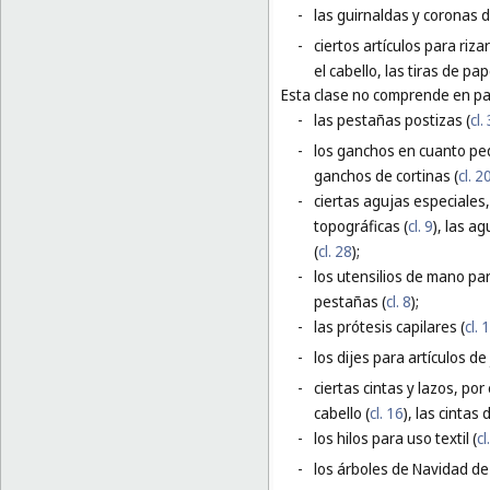
-
las guirnaldas y coronas d
-
ciertos artículos para riza
el cabello, las tiras de pap
Esta clase no comprende en par
-
las pestañas postizas (
cl.
-
los ganchos en cuanto peq
ganchos de cortinas (
cl. 2
-
ciertas agujas especiales,
topográficas (
cl. 9
), las a
(
cl. 28
);
-
los utensilios de mano para
pestañas (
cl. 8
);
-
las prótesis capilares (
cl. 
-
los dijes para artículos de 
-
ciertas cintas y lazos, por
cabello (
cl. 16
), las cintas
-
los hilos para uso textil (
cl
-
los árboles de Navidad de 