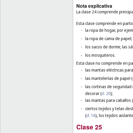
Nota explicativa
La clase 24 comprende principa
Esta clase comprende en partic
-
la ropa de hogar, por ejem
-
la ropa de cama de papel;
-
los sacos de dormir, las 
-
los mosquiteros.
Esta clase no comprende en par
-
las mantas eléctricas par
-
las mantelerías de papel (
-
las cortinas de seguridad
decorar (
cl. 20
);
-
las mantas para caballos (
-
ciertos tejidos y telas de
(
cl. 16
), los tejidos aislante
Clase 25