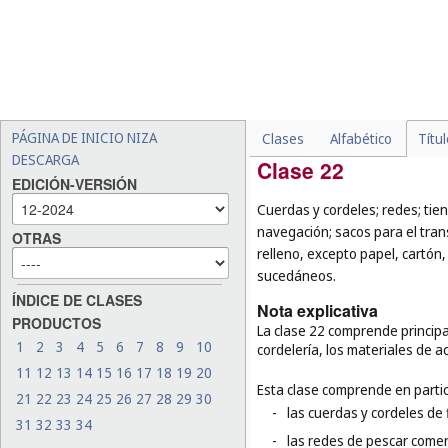
-
los utensilios de cocción el
-
los espejos de tocador (
cl
-
ciertos productos de vidri
porcelana para prótesis d
acrílico u orgánico semiel
las fibras de vidrio para us
PÁGINA DE INICIO NIZA
Clases
Alfabético
Títu
DESCARGA
Clase 22
EDICIÓN-VERSIÓN
Cuerdas y cordeles; redes; tien
navegación; sacos para el tra
OTRAS
relleno, excepto papel, cartón,
sucedáneos.
ÍNDICE DE CLASES
Nota explicativa
PRODUCTOS
La clase 22 comprende principa
1
2
3
4
5
6
7
8
9
10
cordelería, los materiales de a
11
12
13
14
15
16
17
18
19
20
Esta clase comprende en partic
21
22
23
24
25
26
27
28
29
30
-
las cuerdas y cordeles de f
31
32
33
34
-
las redes de pescar comer