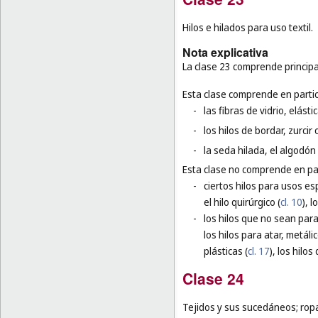
Hilos e hilados para uso textil.
Nota explicativa
La clase 23 comprende principal
Esta clase comprende en partic
-
las fibras de vidrio, elást
-
los hilos de bordar, zurcir 
-
la seda hilada, el algodón 
Esta clase no comprende en par
-
ciertos hilos para usos esp
el hilo quirúrgico (
cl. 10
), 
-
los hilos que no sean para
los hilos para atar, metálic
plásticas (
cl. 17
), los hilos 
Clase 24
Tejidos y sus sucedáneos; ropa 