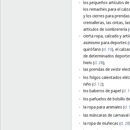
-
los pequeños artículos de f
los remaches para el calz
y los cierres para prendas 
cremalleras, las cintas, l
artículos de sombrerería (
-
cierta ropa, calzado y art
asimismo para deportes (
quirófano (
cl. 10
), el calz
de determinados deportes,
hielo (
cl. 28
);
-
las prendas de vestir elec
-
los folgos calentados eléc
niño (
cl. 12
);
-
los baberos de papel (
cl. 
-
los pañuelos de bolsillo de
-
la ropa para animales (
cl.
-
las máscaras de carnaval 
-
la ropa de muñecas (
cl. 28