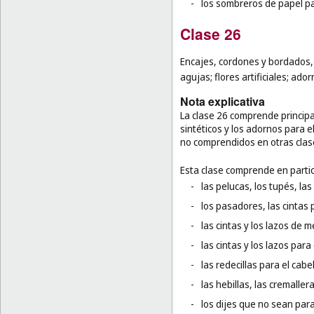
-
los sombreros de papel pa
Clase 26
Encajes, cordones y bordados, 
agujas; flores artificiales; ador
Nota explicativa
La clase 26 comprende principa
sintéticos y los adornos para e
no comprendidos en otras clas
Esta clase comprende en partic
-
las pelucas, los tupés, la
-
los pasadores, las cintas p
-
las cintas y los lazos de m
-
las cintas y los lazos par
-
las redecillas para el cabel
-
las hebillas, las cremallera
-
los dijes que no sean para 