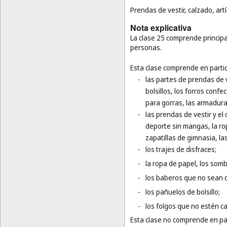
Prendas de vestir, calzado, art
Nota explicativa
La clase 25 comprende principal
personas.
Esta clase comprende en partic
-
las partes de prendas de v
bolsillos, los forros confe
para gorras, las armadur
-
las prendas de vestir y el
deporte sin mangas, la rop
zapatillas de gimnasia, la
-
los trajes de disfraces;
-
la ropa de papel, los som
-
los baberos que no sean 
-
los pañuelos de bolsillo;
-
los folgos que no estén c
Esta clase no comprende en par