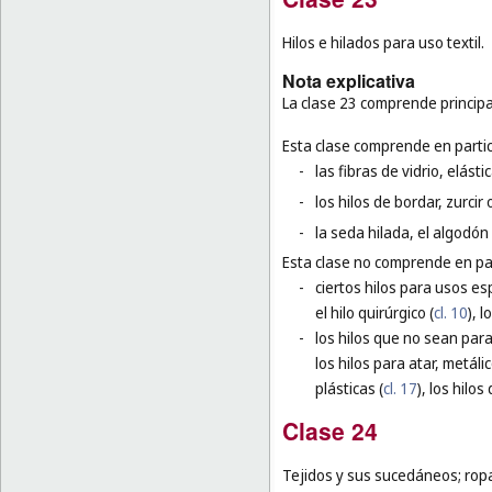
Hilos e hilados para uso textil.
Nota explicativa
La clase 23 comprende principal
Esta clase comprende en partic
-
las fibras de vidrio, elást
-
los hilos de bordar, zurcir 
-
la seda hilada, el algodón 
Esta clase no comprende en par
-
ciertos hilos para usos esp
el hilo quirúrgico (
cl. 10
), 
-
los hilos que no sean para
los hilos para atar, metálic
plásticas (
cl. 17
), los hilos 
Clase 24
Tejidos y sus sucedáneos; ropa 