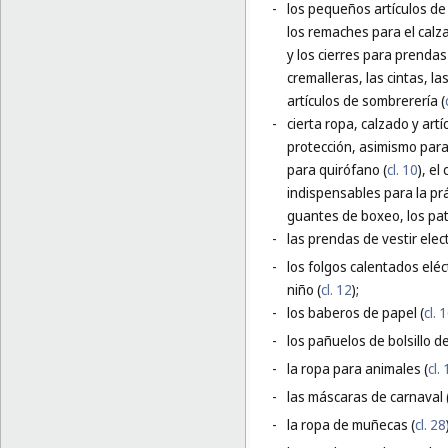
-
los pequeños artículos de f
los remaches para el calz
y los cierres para prendas 
cremalleras, las cintas, l
artículos de sombrerería (
-
cierta ropa, calzado y art
protección, asimismo para
para quirófano (
cl. 10
), el
indispensables para la pr
guantes de boxeo, los pati
-
las prendas de vestir elec
-
los folgos calentados eléc
niño (
cl. 12
);
-
los baberos de papel (
cl. 
-
los pañuelos de bolsillo de
-
la ropa para animales (
cl.
-
las máscaras de carnaval 
-
la ropa de muñecas (
cl. 28