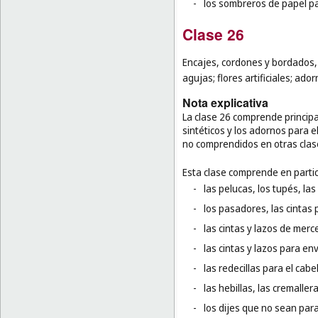
-
los sombreros de papel pa
Clase 26
Encajes, cordones y bordados, 
agujas; flores artificiales; ador
Nota explicativa
La clase 26 comprende principa
sintéticos y los adornos para e
no comprendidos en otras clas
Esta clase comprende en partic
-
las pelucas, los tupés, la
-
los pasadores, las cintas p
-
las cintas y lazos de merce
-
las cintas y lazos para en
-
las redecillas para el cabel
-
las hebillas, las cremallera
-
los dijes que no sean para 