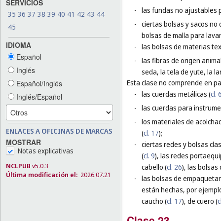
SERVICIOS
-
las fundas no ajustables 
35
36
37
38
39
40
41
42
43
44
-
ciertas bolsas y sacos no 
45
bolsas de malla para lavar
IDIOMA
-
las bolsas de materias te
Español
-
las fibras de origen animal
Inglés
seda, la tela de yute, la l
Esta clase no comprende en par
Español/Inglés
-
las cuerdas metálicas (
cl. 
Inglés/Español
-
las cuerdas para instrume
-
los materiales de acolchad
ENLACES A OFICINAS DE MARCAS
(
cl. 17
);
MOSTRAR
-
ciertas redes y bolsas cla
Notas explicativas
(
cl. 9
), las redes portaequi
NCLPUB
v5.0.3
cabello (
cl. 26
), las bolsas 
Última modificación el:
2026.07.21
-
las bolsas de empaquetar 
están hechas, por ejemplo
caucho (
cl. 17
), de cuero (
c
Clase 23