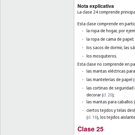
Nota explicativa
La clase 24 comprende principa
Esta clase comprende en partic
-
la ropa de hogar, por ejem
-
la ropa de cama de papel;
-
los sacos de dormir, las 
-
los mosquiteros.
Esta clase no comprende en par
-
las mantas eléctricas par
-
las mantelerías de papel (
-
las cortinas de seguridad
decorar (
cl. 20
);
-
las mantas para caballos (
-
ciertos tejidos y telas de
(
cl. 16
), los tejidos aislante
Clase 25