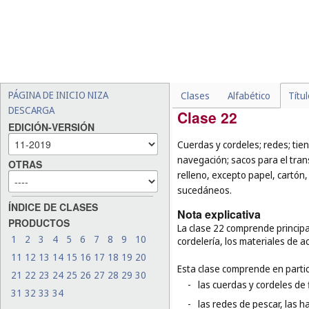
-
los peines antipiojos, los
-
los utensilios de cocción el
-
los espejos de tocador (
cl
-
ciertos productos de vidri
porcelana para prótesis d
las baldosas de loza (
cl. 1
PÁGINA DE INICIO NIZA
Clases
Alfabético
Títu
DESCARGA
Clase 22
EDICIÓN-VERSIÓN
Cuerdas y cordeles; redes; tien
navegación; sacos para el tra
OTRAS
relleno, excepto papel, cartón,
sucedáneos.
ÍNDICE DE CLASES
Nota explicativa
PRODUCTOS
La clase 22 comprende principa
1
2
3
4
5
6
7
8
9
10
cordelería, los materiales de a
11
12
13
14
15
16
17
18
19
20
Esta clase comprende en partic
21
22
23
24
25
26
27
28
29
30
-
las cuerdas y cordeles de f
31
32
33
34
-
las redes de pescar, las h