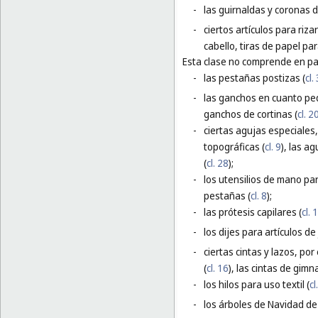
-
las guirnaldas y coronas d
-
ciertos artículos para riza
cabello, tiras de papel para
Esta clase no comprende en par
-
las pestañas postizas (
cl.
-
las ganchos en cuanto peq
ganchos de cortinas (
cl. 2
-
ciertas agujas especiales,
topográficas (
cl. 9
), las a
(
cl. 28
);
-
los utensilios de mano para
pestañas (
cl. 8
);
-
las prótesis capilares (
cl. 
-
los dijes para artículos de 
-
ciertas cintas y lazos, po
(
cl. 16
), las cintas de gimna
-
los hilos para uso textil (
cl
-
los árboles de Navidad de 