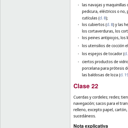
-
las navajas y maquinillas 
pedicura, eléctricos o no,
cutículas (
cl. 8
);
-
los cubiertos (
cl. 8
) y las 
los cortaverduras, los cor
-
los peines antipiojos, los
-
los utensilios de cocción el
-
los espejos de tocador (
cl
-
ciertos productos de vidri
porcelana para prótesis d
las baldosas de loza (
cl. 1
Clase 22
Cuerdas y cordeles; redes; tien
navegación; sacos para el tra
relleno, excepto papel, cartón,
sucedáneos.
Nota explicativa