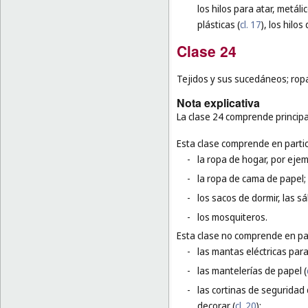
los hilos para atar, metálic
plásticas (
cl. 17
), los hilos 
Clase 24
Tejidos y sus sucedáneos; ropa 
Nota explicativa
La clase 24 comprende principa
Esta clase comprende en partic
-
la ropa de hogar, por ejem
-
la ropa de cama de papel;
-
los sacos de dormir, las 
-
los mosquiteros.
Esta clase no comprende en par
-
las mantas eléctricas par
-
las mantelerías de papel (
-
las cortinas de seguridad
decorar (
cl. 20
);