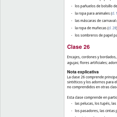
-
los pañuelos de bolsillo de
-
la ropa para animales (
cl.
-
las máscaras de carnaval 
-
la ropa de muñecas (
cl. 28
-
los sombreros de papel pa
Clase 26
Encajes, cordones y bordados, 
agujas; flores artificiales; ador
Nota explicativa
La clase 26 comprende principa
sintéticos y los adornos para e
no comprendidos en otras clas
Esta clase comprende en partic
-
las pelucas, los tupés, la
-
los pasadores, las cintas p