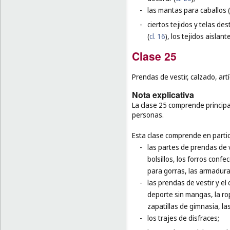
-
las mantas para caballos (
-
ciertos tejidos y telas de
(
cl. 16
), los tejidos aislante
Clase 25
Prendas de vestir, calzado, art
Nota explicativa
La clase 25 comprende principal
personas.
Esta clase comprende en partic
-
las partes de prendas de v
bolsillos, los forros confe
para gorras, las armadur
-
las prendas de vestir y el
deporte sin mangas, la rop
zapatillas de gimnasia, la
-
los trajes de disfraces;