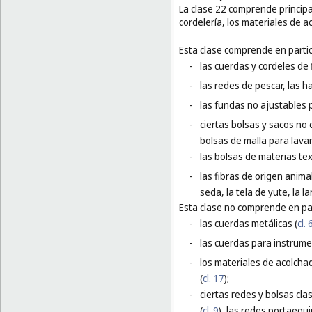
La clase 22 comprende principa
cordelería, los materiales de a
Esta clase comprende en partic
-
las cuerdas y cordeles de f
-
las redes de pescar, las h
-
las fundas no ajustables 
-
ciertas bolsas y sacos no 
bolsas de malla para lavar
-
las bolsas de materias te
-
las fibras de origen animal
seda, la tela de yute, la l
Esta clase no comprende en par
-
las cuerdas metálicas (
cl. 
-
las cuerdas para instrume
-
los materiales de acolchad
(
cl. 17
);
-
ciertas redes y bolsas cla
(
cl. 9
), las redes portaequi