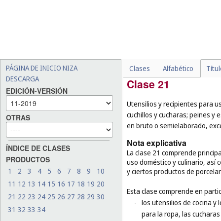
fusiles (
cl. 13
);
-
ciertos productos de made
ámbar, nácar, espuma de m
clasificados según su func
tablas para suelos de mad
plásticas (
cl. 21
), las este
PÁGINA DE INICIO NIZA
Clases
Alfabético
Títu
DESCARGA
Clase 21
EDICIÓN-VERSIÓN
Utensilios y recipientes para us
cuchillos y cucharas; peines y e
OTRAS
en bruto o semielaborado, excep
Nota explicativa
ÍNDICE DE CLASES
La clase 21 comprende princip
PRODUCTOS
uso doméstico y culinario, así c
1
2
3
4
5
6
7
8
9
10
y ciertos productos de porcelan
11
12
13
14
15
16
17
18
19
20
Esta clase comprende en partic
21
22
23
24
25
26
27
28
29
30
-
los utensilios de cocina y
31
32
33
34
para la ropa, las cucharas