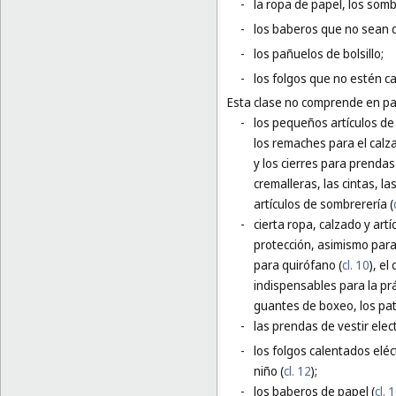
-
la ropa de papel, los som
-
los baberos que no sean 
-
los pañuelos de bolsillo;
-
los folgos que no estén c
Esta clase no comprende en par
-
los pequeños artículos de f
los remaches para el calz
y los cierres para prendas 
cremalleras, las cintas, l
artículos de sombrerería (
-
cierta ropa, calzado y art
protección, asimismo para
para quirófano (
cl. 10
), el
indispensables para la pr
guantes de boxeo, los pati
-
las prendas de vestir elec
-
los folgos calentados eléc
niño (
cl. 12
);
-
los baberos de papel (
cl. 