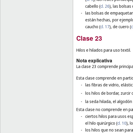
cabello (
cl. 26
), las bolsas 
-
las bolsas de empaquetar 
están hechas, por ejemplo
caucho (
cl. 17
), de cuero (
c
Clase 23
Hilos e hilados para uso textil.
Nota explicativa
La clase 23 comprende principal
Esta clase comprende en partic
-
las fibras de vidrio, elást
-
los hilos de bordar, zurcir 
-
la seda hilada, el algodón 
Esta clase no comprende en par
-
ciertos hilos para usos esp
el hilo quirúrgico (
cl. 10
), 
-
los hilos que no sean para