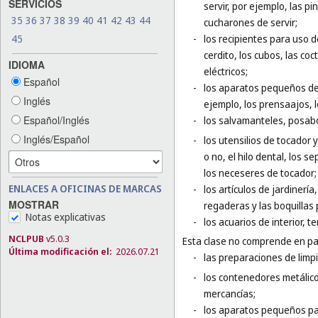
SERVICIOS
servir, por ejemplo, las pi
35
36
37
38
39
40
41
42
43
44
cucharones de servir;
-
los recipientes para uso d
45
cerdito, los cubos, las coc
IDIOMA
eléctricos;
Español
-
los aparatos pequeños de 
Inglés
ejemplo, los prensaajos, l
Español/Inglés
-
los salvamanteles, posab
Inglés/Español
-
los utensilios de tocador y
o no, el hilo dental, los 
los neceseres de tocador;
ENLACES A OFICINAS DE MARCAS
-
los artículos de jardinerí
MOSTRAR
regaderas y las boquillas
Notas explicativas
-
los acuarios de interior, te
NCLPUB
v5.0.3
Esta clase no comprende en par
Última modificación el:
2026.07.21
-
las preparaciones de limpi
-
los contenedores metálico
mercancías;
-
los aparatos pequeños para