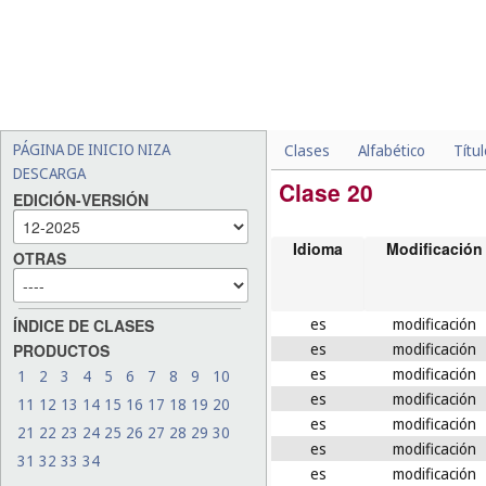
PÁGINA DE INICIO NIZA
Clases
Alfabético
Títu
DESCARGA
Clase 20
EDICIÓN-VERSIÓN
Idioma
Modificación
OTRAS
es
modificación
ÍNDICE DE CLASES
es
modificación
PRODUCTOS
es
modificación
1
2
3
4
5
6
7
8
9
10
es
modificación
11
12
13
14
15
16
17
18
19
20
es
modificación
21
22
23
24
25
26
27
28
29
30
es
modificación
31
32
33
34
es
modificación