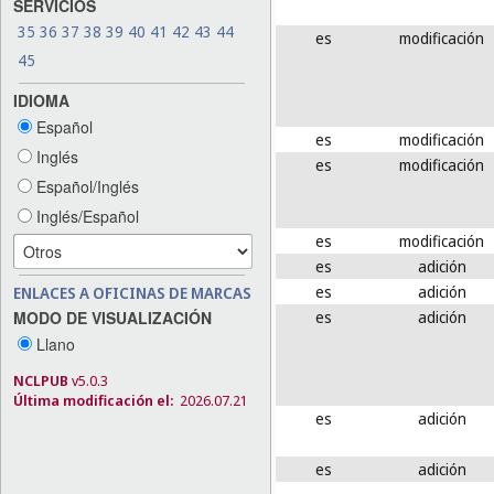
SERVICIOS
35
36
37
38
39
40
41
42
43
44
es
modificación
45
IDIOMA
Español
es
modificación
Inglés
es
modificación
Español/Inglés
Inglés/Español
es
modificación
es
adición
es
adición
ENLACES A OFICINAS DE MARCAS
es
adición
MODO DE VISUALIZACIÓN
Llano
NCLPUB
v5.0.3
Última modificación el:
2026.07.21
es
adición
es
adición