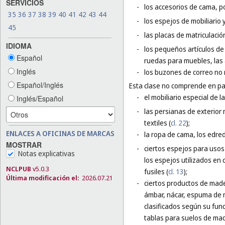
SERVICIOS
-
los accesorios de cama, p
35
36
37
38
39
40
41
42
43
44
-
los espejos de mobiliario 
45
-
las placas de matriculació
IDIOMA
-
los pequeños artículos de f
Español
ruedas para muebles, las
Inglés
-
los buzones de correo no 
Español/Inglés
Esta clase no comprende en par
-
el mobiliario especial de l
Inglés/Español
-
las persianas de exterior 
textiles (
cl. 22
);
ENLACES A OFICINAS DE MARCAS
-
la ropa de cama, los edred
MOSTRAR
-
ciertos espejos para usos 
Notas explicativas
los espejos utilizados en c
NCLPUB
v5.0.3
fusiles (
cl. 13
);
Última modificación el:
2026.07.21
-
ciertos productos de made
ámbar, nácar, espuma de m
clasificados según su func
tablas para suelos de mad