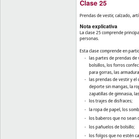
Clase 25
Prendas de vestir, calzado, art
Nota explicativa
La clase 25 comprende principal
personas.
Esta clase comprende en partic
-
las partes de prendas de v
bolsillos, los forros confe
para gorras, las armadur
-
las prendas de vestir y el
deporte sin mangas, la rop
zapatillas de gimnasia, la
-
los trajes de disfraces;
-
la ropa de papel, los som
-
los baberos que no sean 
-
los pañuelos de bolsillo;
-
los folgos que no estén c