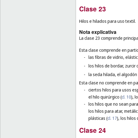
Clase 23
Hilos e hilados para uso textil.
Nota explicativa
La clase 23 comprende principal
Esta clase comprende en partic
-
las fibras de vidrio, elást
-
los hilos de bordar, zurcir 
-
la seda hilada, el algodón 
Esta clase no comprende en par
-
ciertos hilos para usos esp
el hilo quirúrgico (
cl. 10
), 
-
los hilos que no sean para
los hilos para atar, metálic
plásticas (
cl. 17
), los hilos 
Clase 24