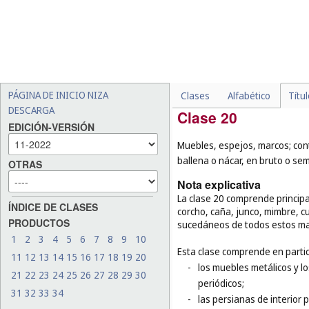
-
los compuestos aislantes 
-
el vidrio para ventanillas
-
las jaulas de pájaros (
cl. 
-
las esteras y esterillas, e
-
la madera en bruto o sin 
PÁGINA DE INICIO NIZA
Clases
Alfabético
Títu
DESCARGA
Clase 20
EDICIÓN-VERSIÓN
Muebles, espejos, marcos; con
ballena o nácar, en bruto o se
OTRAS
Nota explicativa
La clase 20 comprende princip
ÍNDICE DE CLASES
corcho, caña, junco, mimbre, c
PRODUCTOS
sucedáneos de todos estos mat
1
2
3
4
5
6
7
8
9
10
Esta clase comprende en partic
11
12
13
14
15
16
17
18
19
20
-
los muebles metálicos y l
21
22
23
24
25
26
27
28
29
30
periódicos;
31
32
33
34
-
las persianas de interior 