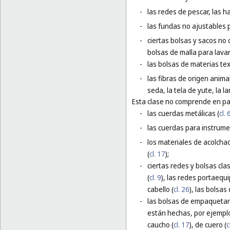
-
las redes de pescar, las h
-
las fundas no ajustables 
-
ciertas bolsas y sacos no 
bolsas de malla para lavar
-
las bolsas de materias te
-
las fibras de origen animal
seda, la tela de yute, la l
Esta clase no comprende en par
-
las cuerdas metálicas (
cl. 
-
las cuerdas para instrume
-
los materiales de acolchad
(
cl. 17
);
-
ciertas redes y bolsas cla
(
cl. 9
), las redes portaequi
cabello (
cl. 26
), las bolsas 
-
las bolsas de empaquetar 
están hechas, por ejemplo
caucho (
cl. 17
), de cuero (
c