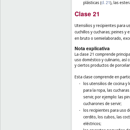
plásticas (
cl. 21
), las este
Clase 21
Utensilios y recipientes para us
cuchillos y cucharas; peines y e
en bruto o semielaborado, excep
Nota explicativa
La clase 21 comprende princip
uso doméstico y culinario, así c
y ciertos productos de porcelan
Esta clase comprende en partic
-
los utensilios de cocina y
para la ropa, las cucharas
servir, por ejemplo: las pi
cucharones de servir;
-
los recipientes para uso d
cerdito, los cubos, las coc
eléctricos;