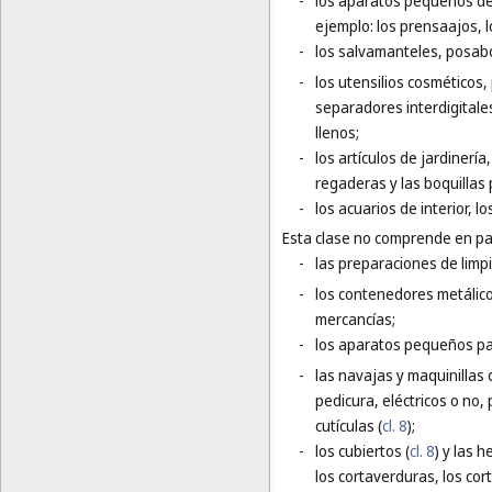
-
los aparatos pequeños de 
ejemplo: los prensaajos, l
-
los salvamanteles, posab
-
los utensilios cosméticos, 
separadores interdigitale
llenos;
-
los artículos de jardinerí
regaderas y las boquillas
-
los acuarios de interior, los
Esta clase no comprende en par
-
las preparaciones de limpi
-
los contenedores metálico
mercancías;
-
los aparatos pequeños para
-
las navajas y maquinillas 
pedicura, eléctricos o no,
cutículas (
cl. 8
);
-
los cubiertos (
cl. 8
) y las 
los cortaverduras, los cor