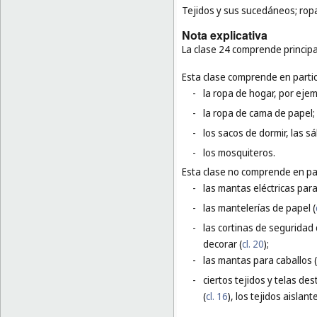
Tejidos y sus sucedáneos; ropa 
Nota explicativa
La clase 24 comprende principa
Esta clase comprende en partic
-
la ropa de hogar, por ejem
-
la ropa de cama de papel;
-
los sacos de dormir, las 
-
los mosquiteros.
Esta clase no comprende en par
-
las mantas eléctricas par
-
las mantelerías de papel (
-
las cortinas de seguridad
decorar (
cl. 20
);
-
las mantas para caballos (
-
ciertos tejidos y telas de
(
cl. 16
), los tejidos aislante