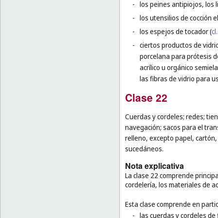
-
los peines antipiojos, los
-
los utensilios de cocción el
-
los espejos de tocador (
cl
-
ciertos productos de vidri
porcelana para prótesis d
acrílico u orgánico semiel
las fibras de vidrio para us
Clase 22
Cuerdas y cordeles; redes; tien
navegación; sacos para el tra
relleno, excepto papel, cartón,
sucedáneos.
Nota explicativa
La clase 22 comprende principa
cordelería, los materiales de a
Esta clase comprende en partic
-
las cuerdas y cordeles de f