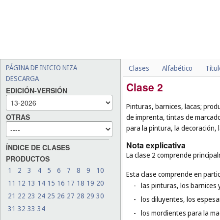
PÁGINA DE INICIO NIZA
Clases
Alfabético
Títu
DESCARGA
Clase 2
EDICIÓN-VERSIÓN
Pinturas, barnices, lacas; prod
OTRAS
de imprenta, tintas de marcado
para la pintura, la decoración, 
Nota explicativa
ÍNDICE DE CLASES
La clase 2 comprende principalm
PRODUCTOS
1
2
3
4
5
6
7
8
9
10
Esta clase comprende en partic
11
12
13
14
15
16
17
18
19
20
-
las pinturas, los barnices y
21
22
23
24
25
26
27
28
29
30
-
los diluyentes, los espesa
31
32
33
34
-
los mordientes para la ma