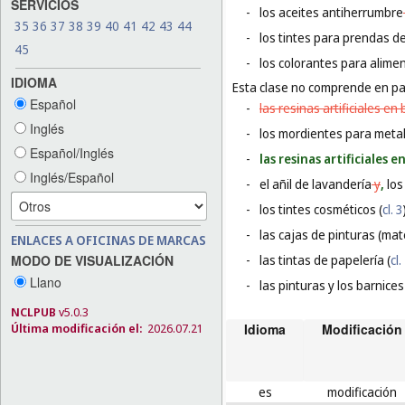
SERVICIOS
-
los aceites antiherrumbre
35
36
37
38
39
40
41
42
43
44
-
los tintes para prendas de
45
-
los colorantes para alime
IDIOMA
Esta clase no comprende en par
Español
-
las resinas artificiales en 
Inglés
-
los mordientes para metal
Español/Inglés
-
las resinas artificiales e
Inglés/Español
-
el añil de lavandería
y
,
los
-
los tintes cosméticos (
cl. 3
-
las cajas de pinturas (mate
ENLACES A OFICINAS DE MARCAS
MODO DE VISUALIZACIÓN
-
las tintas de papelería (
cl.
Llano
-
las pinturas y los barnices
NCLPUB
v5.0.3
Última modificación el:
2026.07.21
Idioma
Modificación
es
modificación