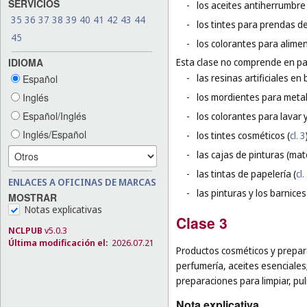
SERVICIOS
-
los aceites antiherrumbre
35
36
37
38
39
40
41
42
43
44
-
los tintes para prendas de
45
-
los colorantes para alime
IDIOMA
Esta clase no comprende en par
-
las resinas artificiales en 
Español
Inglés
-
los mordientes para metal
Español/Inglés
-
los colorantes para lavar 
Inglés/Español
-
los tintes cosméticos (
cl. 3
-
las cajas de pinturas (mate
-
las tintas de papelería (
cl.
ENLACES A OFICINAS DE MARCAS
-
las pinturas y los barnices
MOSTRAR
Notas explicativas
Clase 3
NCLPUB
v5.0.3
Última modificación el:
2026.07.21
Productos cosméticos y prepara
perfumería, aceites esenciales
preparaciones para limpiar, pul
Nota explicativa