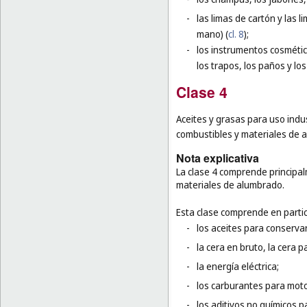
-
las limas de cartón y las l
mano) (
cl. 8
);
-
los instrumentos cosmético
los trapos, los paños y lo
Clase 4
Aceites y grasas para uso indus
combustibles y materiales de a
Nota explicativa
La clase 4 comprende principalm
materiales de alumbrado.
Esta clase comprende en partic
-
los aceites para conservar
-
la cera en bruto, la cera p
-
la energía eléctrica;
-
los carburantes para moto
-
los aditivos no químicos p