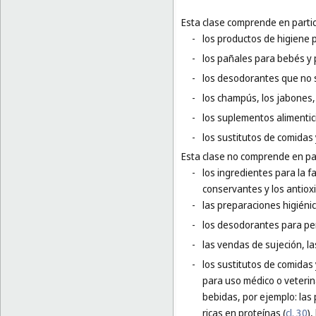
Esta clase comprende en partic
-
los productos de higiene 
-
los pañales para bebés y p
-
los desodorantes que no 
-
los champús, los jabones, 
-
los suplementos alimentic
-
los sustitutos de comidas 
Esta clase no comprende en par
-
los ingredientes para la f
conservantes y los antiox
-
las preparaciones higiéni
-
los desodorantes para pe
-
las vendas de sujeción, l
-
los sustitutos de comidas
para uso médico o veterin
bebidas, por ejemplo: las 
ricas en proteínas (
cl. 30
),