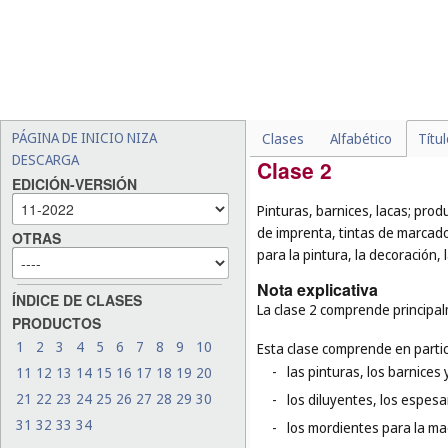
-
las preparaciones química
-
los fungicidas, los herbic
-
los adhesivos (pegamentos
-
la sal para conservar alim
-
el pajote (cobertura de hu
PÁGINA DE INICIO NIZA
Clases
Alfabético
Títu
DESCARGA
Clase 2
EDICIÓN-VERSIÓN
Pinturas, barnices, lacas; prod
de imprenta, tintas de marcado
OTRAS
para la pintura, la decoración, 
Nota explicativa
ÍNDICE DE CLASES
La clase 2 comprende principalm
PRODUCTOS
1
2
3
4
5
6
7
8
9
10
Esta clase comprende en partic
-
las pinturas, los barnices y
11
12
13
14
15
16
17
18
19
20
21
22
23
24
25
26
27
28
29
30
-
los diluyentes, los espesa
31
32
33
34
-
los mordientes para la ma