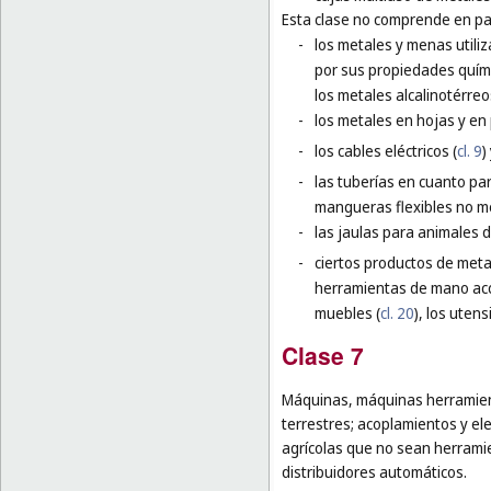
Esta clase no comprende en par
-
los metales y menas utiliz
por sus propiedades químic
los metales alcalinotérreo
-
los metales en hojas y en p
-
los cables eléctricos (
cl. 9
)
-
las tuberías en cuanto par
mangueras flexibles no me
-
las jaulas para animales 
-
ciertos productos de meta
herramientas de mano ac
muebles (
cl. 20
), los utens
Clase 7
Máquinas, máquinas herramien
terrestres; acoplamientos y el
agrícolas que no sean herram
distribuidores automáticos.