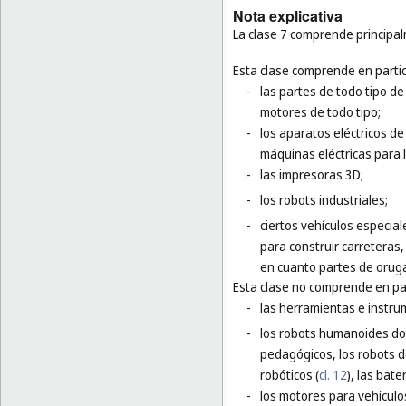
Nota explicativa
La clase 7 comprende principa
Esta clase comprende en partic
-
las partes de todo tipo de
motores de todo tipo;
-
los aparatos eléctricos de 
máquinas eléctricas para 
-
las impresoras 3D;
-
los robots industriales;
-
ciertos vehículos especia
para construir carreteras
en cuanto partes de oruga
Esta clase no comprende en par
-
las herramientas e instr
-
los robots humanoides dota
pedagógicos, los robots de
robóticos (
cl. 12
), las bat
-
los motores para vehículos