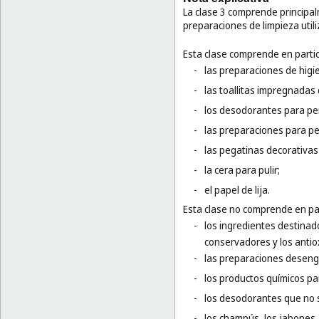
La clase 3 comprende principal
preparaciones de limpieza util
Esta clase comprende en partic
-
las preparaciones de higi
-
las toallitas impregnadas
-
los desodorantes para pe
-
las preparaciones para pe
-
las pegatinas decorativas
-
la cera para pulir;
-
el papel de lija.
Esta clase no comprende en par
-
los ingredientes destinado
conservadores y los antio
-
las preparaciones deseng
-
los productos químicos pa
-
los desodorantes que no 
-
los champús, los jabones, 