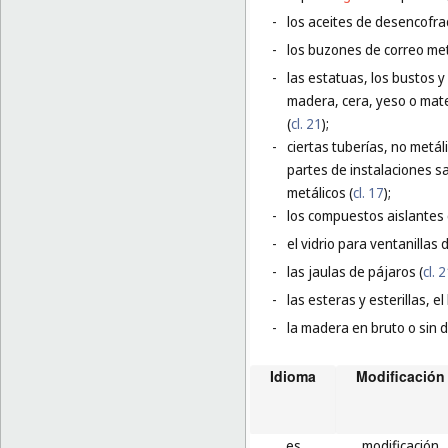
-
los aceites de desencofrad
-
los buzones de correo met
-
las estatuas, los bustos 
madera, cera, yeso o mater
(
cl. 21
);
-
ciertas tuberías, no metál
partes de instalaciones sa
metálicos (
cl. 17
);
-
los compuestos aislantes 
-
el vidrio para ventanillas
-
las jaulas de pájaros (
cl. 
-
las esteras y esterillas, e
-
la madera en bruto o sin 
Idioma
Modificación
es
modificación