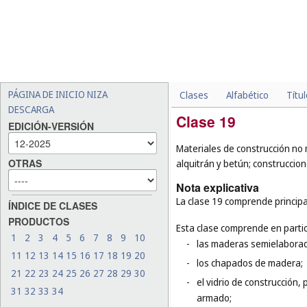
PÁGINA DE INICIO NIZA
Clases
Alfabético
Títu
DESCARGA
Clase 19
EDICIÓN-VERSIÓN
Materiales de construcción no m
OTRAS
alquitrán y betún; construcci
Nota explicativa
La clase 19 comprende principa
ÍNDICE DE CLASES
PRODUCTOS
Esta clase comprende en partic
1
2
3
4
5
6
7
8
9
10
-
las maderas semielaboradas
11
12
13
14
15
16
17
18
19
20
-
los chapados de madera;
21
22
23
24
25
26
27
28
29
30
-
el vidrio de construcción, p
31
32
33
34
armado;