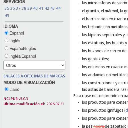
SERVICIOS
-
las microesferas de vidri
35
36
37
38
39
40
41
42
43
44
-
el granito, el mármol, la g
45
-
el barro cocido en cuanto 
IDIOMA
-
los techados no metálicos 
Español
-
las lápidas sepulcrales y 
Inglés
-
las estatuas, los bustos y
Español/Inglés
-
los buzones de correo de 
Inglés/Español
-
los geotextiles;
-
los enlucidos en cuanto m
-
los andamios no metálicos
ENLACES A OFICINAS DE MARCAS
MODO DE VISUALIZACIÓN
-
las construcciones y estru
Llano
las astas de bandera, las 
Esta clase no comprende en par
NCLPUB
v5.0.3
-
los productos para conser
Última modificación el:
2026.07.21
-
los productos ignífugos (
c
-
los productos para conser
-
la pez
negra
de zapatero 