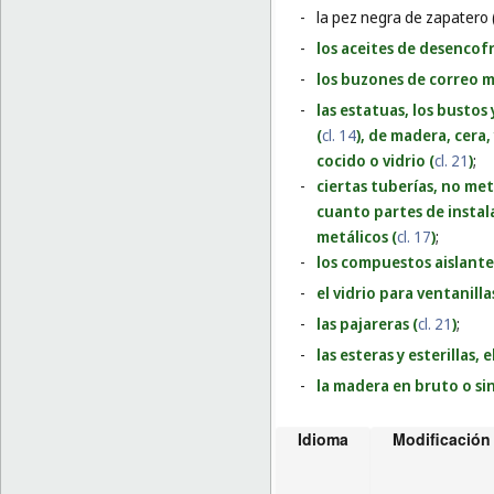
-
la pez negra de zapatero 
-
los aceites de desencof
-
los buzones de correo m
-
las estatuas, los bustos
(
cl. 14
), de madera, cera,
cocido o vidrio (
cl. 21
)
;
-
ciertas tuberías, no met
cuanto partes de instala
metálicos (
cl. 17
)
;
-
los compuestos aislante
-
el vidrio para ventanill
-
las pajareras (
cl. 21
)
;
-
las esteras y esterillas,
-
la madera en bruto o sin
Idioma
Modificación