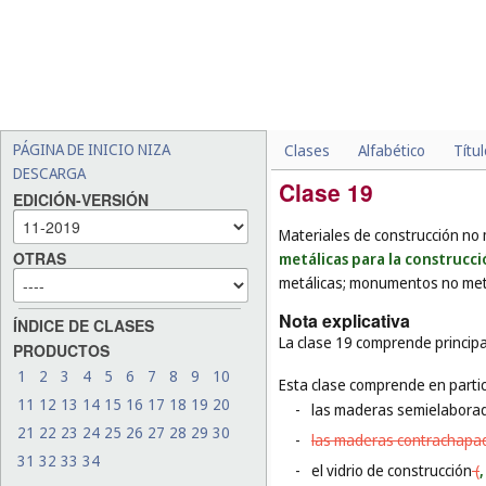
PÁGINA DE INICIO NIZA
Clases
Alfabético
Títu
DESCARGA
Clase 19
EDICIÓN-VERSIÓN
Materiales de construcción no 
OTRAS
metálicas para la construcc
metálicas; monumentos no met
Nota explicativa
ÍNDICE DE CLASES
La clase 19 comprende principa
PRODUCTOS
1
2
3
4
5
6
7
8
9
10
Esta clase comprende en partic
11
12
13
14
15
16
17
18
19
20
-
las maderas semielabora
21
22
23
24
25
26
27
28
29
30
-
las maderas contrachapa
31
32
33
34
-
el vidrio de construcción
(