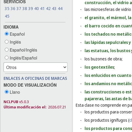
SERVICIOS
construcción, el vidrio
35
36
37
38
39
40
41
42
43
44
-
las microesferas de vidrio
45
-
el granito, el mármol, l
-
el barro cocido en cuan
IDIOMA
Español
-
los techados no metálic
Inglés
-
las lápidas sepulcrales 
Español/Inglés
-
las estatuas, los bustos
Inglés/Español
-
los buzones de obra;
-
los geotextiles
;
-
los enlucidos en cuanto
ENLACES A OFICINAS DE MARCAS
-
los andamios no metáli
MODO DE VISUALIZACIÓN
Llano
-
las construcciones o est
pajareras, las astas de 
NCLPUB
v5.0.3
Esta clase no comprende en par
Última modificación el:
2026.07.21
-
los productos para conser
-
los productos ignífugos (
c
-
los productos para cons