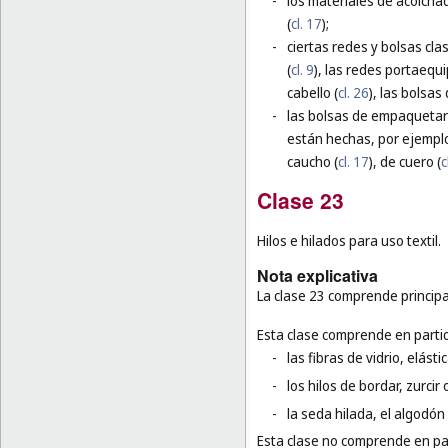
-
los materiales de acolchad
(
cl. 17
);
-
ciertas redes y bolsas cla
(
cl. 9
), las redes portaequi
cabello (
cl. 26
), las bolsas 
-
las bolsas de empaquetar 
están hechas, por ejemplo
caucho (
cl. 17
), de cuero (
c
Clase 23
Hilos e hilados para uso textil.
Nota explicativa
La clase 23 comprende principal
Esta clase comprende en partic
-
las fibras de vidrio, elást
-
los hilos de bordar, zurcir 
-
la seda hilada, el algodón 
Esta clase no comprende en par