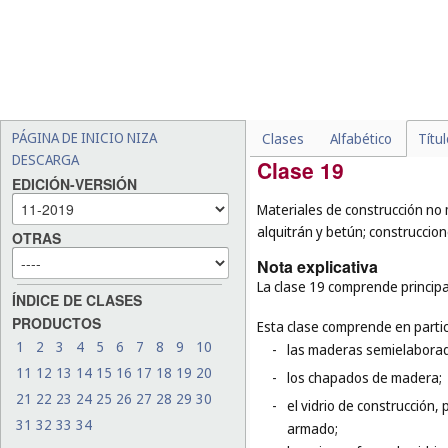
ordenadores portátiles (
cl
(
cl. 9
), los estuches para 
especiales para esquís y t
-
ciertos productos de cuero
finalidad, por ejemplo, los
(
cl. 21
), los cinturones de 
PÁGINA DE INICIO NIZA
Clases
Alfabético
Títu
DESCARGA
Clase 19
EDICIÓN-VERSIÓN
Materiales de construcción no m
alquitrán y betún; construcci
OTRAS
Nota explicativa
La clase 19 comprende principa
ÍNDICE DE CLASES
PRODUCTOS
Esta clase comprende en partic
1
2
3
4
5
6
7
8
9
10
-
las maderas semielaborada
11
12
13
14
15
16
17
18
19
20
-
los chapados de madera;
21
22
23
24
25
26
27
28
29
30
-
el vidrio de construcción, p
31
32
33
34
armado;