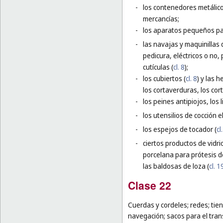
-
los contenedores metálico
mercancías;
-
los aparatos pequeños para
-
las navajas y maquinillas 
pedicura, eléctricos o no,
cutículas (
cl. 8
);
-
los cubiertos (
cl. 8
) y las 
los cortaverduras, los cor
-
los peines antipiojos, los
-
los utensilios de cocción el
-
los espejos de tocador (
cl
-
ciertos productos de vidri
porcelana para prótesis d
las baldosas de loza (
cl. 1
Clase 22
Cuerdas y cordeles; redes; tien
navegación; sacos para el tra