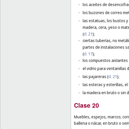
-
los aceites de desencofrad
-
los buzones de correo met
-
las estatuas, los bustos 
madera, cera, yeso o mater
(
cl. 21
);
-
ciertas tuberías, no metál
partes de instalaciones sa
(
cl. 17
);
-
los compuestos aislantes 
-
el vidrio para ventanillas
-
las pajareras (
cl. 21
);
-
las esteras y esterillas, e
-
la madera en bruto o sin 
Clase 20
Muebles, espejos, marcos; con
ballena o nácar, en bruto o se