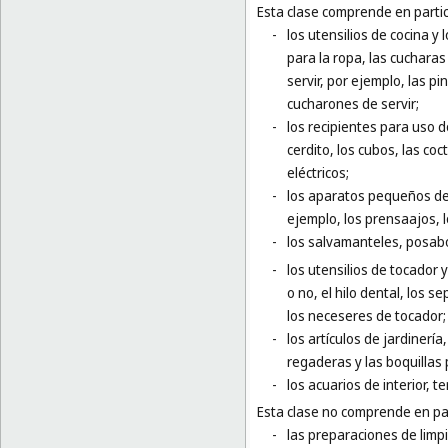
Esta clase comprende en partic
-
los utensilios de cocina y
para la ropa, las cucharas
servir, por ejemplo, las pi
cucharones de servir;
-
los recipientes para uso d
cerdito, los cubos, las coc
eléctricos;
-
los aparatos pequeños de 
ejemplo, los prensaajos, l
-
los salvamanteles, posab
-
los utensilios de tocador y
o no, el hilo dental, los 
los neceseres de tocador;
-
los artículos de jardinerí
regaderas y las boquillas
-
los acuarios de interior, te
Esta clase no comprende en par
-
las preparaciones de limpi