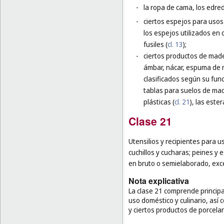
-
la ropa de cama, los edred
-
ciertos espejos para usos 
los espejos utilizados en c
fusiles (
cl. 13
);
-
ciertos productos de made
ámbar, nácar, espuma de m
clasificados según su func
tablas para suelos de mad
plásticas (
cl. 21
), las este
Clase 21
Utensilios y recipientes para us
cuchillos y cucharas; peines y e
en bruto o semielaborado, excep
Nota explicativa
La clase 21 comprende princip
uso doméstico y culinario, así c
y ciertos productos de porcelan