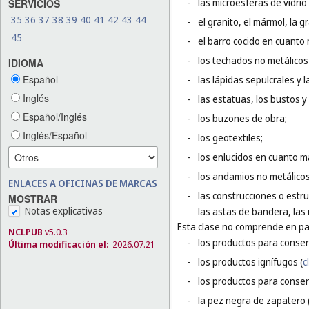
-
las microesferas de vidrio
SERVICIOS
35
36
37
38
39
40
41
42
43
44
-
el granito, el mármol, la g
45
-
el barro cocido en cuanto 
-
los techados no metálicos 
IDIOMA
Español
-
las lápidas sepulcrales y 
Inglés
-
las estatuas, los bustos y
Español/Inglés
-
los buzones de obra;
Inglés/Español
-
los geotextiles;
-
los enlucidos en cuanto m
-
los andamios no metálicos
ENLACES A OFICINAS DE MARCAS
-
las construcciones o estru
MOSTRAR
Notas explicativas
las astas de bandera, las 
Esta clase no comprende en par
NCLPUB
v5.0.3
-
los productos para conser
Última modificación el:
2026.07.21
-
los productos ignífugos (
c
-
los productos para conser
-
la pez negra de zapatero 