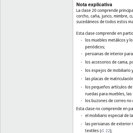
Nota explicativa
La clase 20 comprende princip
corcho, caña, junco, mimbre, c
sucedáneos de todos estos mat
Esta clase comprende en partic
-
los muebles metálicos y l
periódicos;
-
persianas de interior par
-
los accesorios de cama, p
-
los espejos de mobiliario 
-
las placas de matriculació
-
los pequeños artículos de f
ruedas para muebles, las
-
los buzones de correo no 
Esta clase no comprende en par
-
el mobiliario especial de l
-
las persianas de exterior 
textiles (
cl. 22
);