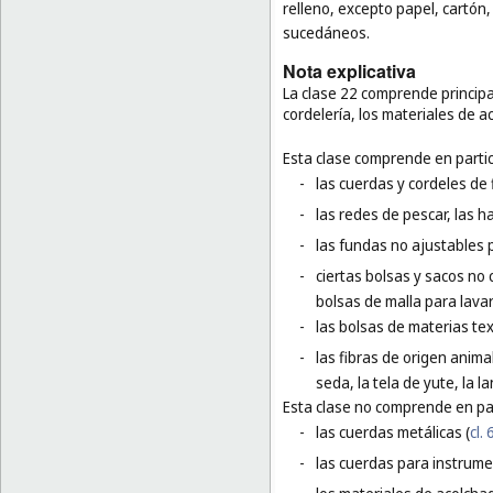
relleno, excepto papel, cartón,
sucedáneos.
Nota explicativa
La clase 22 comprende principa
cordelería, los materiales de a
Esta clase comprende en partic
-
las cuerdas y cordeles de f
-
las redes de pescar, las h
-
las fundas no ajustables 
-
ciertas bolsas y sacos no 
bolsas de malla para lavar
-
las bolsas de materias te
-
las fibras de origen animal
seda, la tela de yute, la l
Esta clase no comprende en par
-
las cuerdas metálicas (
cl. 
-
las cuerdas para instrume