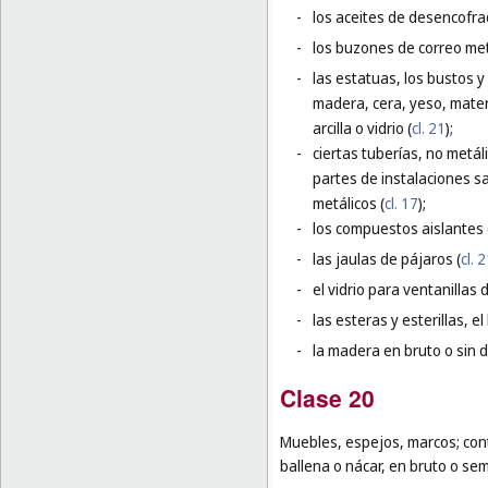
-
los aceites de desencofrad
-
los buzones de correo met
-
las estatuas, los bustos 
madera, cera, yeso, materi
arcilla o vidrio (
cl. 21
);
-
ciertas tuberías, no metál
partes de instalaciones sa
metálicos (
cl. 17
);
-
los compuestos aislantes 
-
las jaulas de pájaros (
cl. 
-
el vidrio para ventanillas
-
las esteras y esterillas, e
-
la madera en bruto o sin 
Clase 20
Muebles, espejos, marcos; con
ballena o nácar, en bruto o se