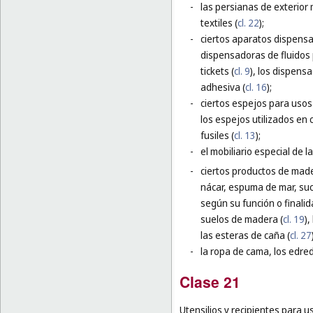
-
las persianas de exterior 
textiles (
cl. 22
);
-
ciertos aparatos dispensa
dispensadoras de fluidos p
tickets (
cl. 9
), los dispens
adhesiva (
cl. 16
);
-
ciertos espejos para usos 
los espejos utilizados en c
fusiles (
cl. 13
);
-
el mobiliario especial de l
-
ciertos productos de made
nácar, espuma de mar, suc
según su función o finalid
suelos de madera (
cl. 19
)
las esteras de caña (
cl. 27
-
la ropa de cama, los edred
Clase 21
Utensilios y recipientes para us