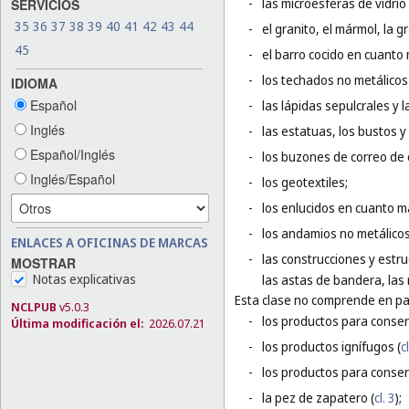
-
las microesferas de vidrio
SERVICIOS
35
36
37
38
39
40
41
42
43
44
-
el granito, el mármol, la g
45
-
el barro cocido en cuanto 
-
los techados no metálicos 
IDIOMA
Español
-
las lápidas sepulcrales y 
Inglés
-
las estatuas, los bustos y
Español/Inglés
-
los buzones de correo de 
Inglés/Español
-
los geotextiles;
-
los enlucidos en cuanto m
-
los andamios no metálicos
ENLACES A OFICINAS DE MARCAS
-
las construcciones y estru
MOSTRAR
Notas explicativas
las astas de bandera, las 
Esta clase no comprende en par
NCLPUB
v5.0.3
-
los productos para conser
Última modificación el:
2026.07.21
-
los productos ignífugos (
c
-
los productos para conser
-
la pez de zapatero (
cl. 3
);