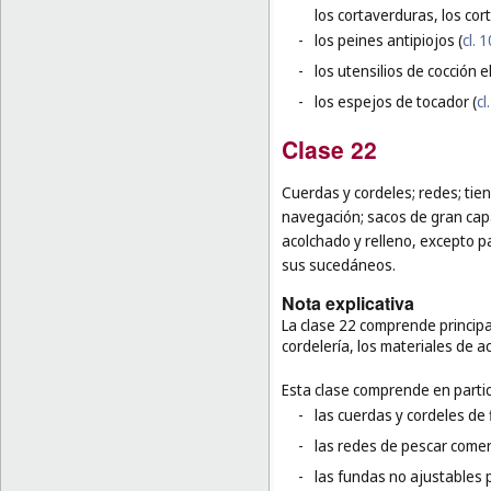
los cortaverduras, los cor
-
los peines antipiojos (
cl. 1
-
los utensilios de cocción el
-
los espejos de tocador (
cl
Clase 22
Cuerdas y cordeles; redes; tien
navegación; sacos de gran cap
acolchado y relleno, excepto pa
sus sucedáneos.
Nota explicativa
La clase 22 comprende principa
cordelería, los materiales de a
Esta clase comprende en partic
-
las cuerdas y cordeles de f
-
las redes de pescar comer
-
las fundas no ajustables 