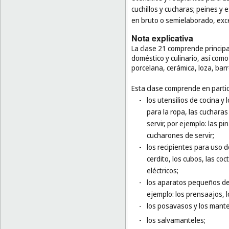
cuchillos y cucharas; peines y e
en bruto o semielaborado, excep
Nota explicativa
La clase 21 comprende princip
doméstico y culinario, así como 
porcelana, cerámica, loza, barro 
Esta clase comprende en partic
-
los utensilios de cocina y
para la ropa, las cucharas
servir, por ejemplo: las pi
cucharones de servir;
-
los recipientes para uso d
cerdito, los cubos, las coc
eléctricos;
-
los aparatos pequeños de 
ejemplo: los prensaajos, l
-
los posavasos y los mantel
-
los salvamanteles;