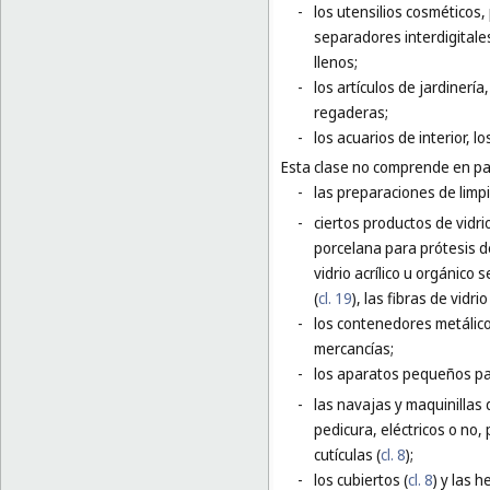
-
los utensilios cosméticos, 
separadores interdigitale
llenos;
-
los artículos de jardinerí
regaderas;
-
los acuarios de interior, los
Esta clase no comprende en par
-
las preparaciones de limpi
-
ciertos productos de vidri
porcelana para prótesis d
vidrio acrílico u orgánico 
(
cl. 19
), las fibras de vidrio
-
los contenedores metálico
mercancías;
-
los aparatos pequeños para
-
las navajas y maquinillas 
pedicura, eléctricos o no,
cutículas (
cl. 8
);
-
los cubiertos (
cl. 8
) y las 