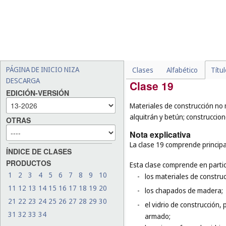
ordenadores portátiles (
cl
(
cl. 9
), los estuches para 
especiales para esquís y p
-
los bastones para uso méd
-
las sombrillas de terraza (
-
las prendas de vestir, el 
PÁGINA DE INICIO NIZA
Clases
Alfabético
Títu
DESCARGA
Clase 19
EDICIÓN-VERSIÓN
Materiales de construcción no m
alquitrán y betún; construcci
OTRAS
Nota explicativa
La clase 19 comprende principa
ÍNDICE DE CLASES
PRODUCTOS
Esta clase comprende en partic
1
2
3
4
5
6
7
8
9
10
-
los materiales de construc
11
12
13
14
15
16
17
18
19
20
-
los chapados de madera;
21
22
23
24
25
26
27
28
29
30
-
el vidrio de construcción, p
31
32
33
34
armado;