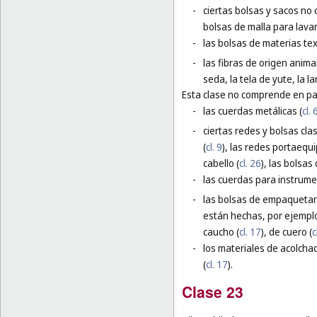
-
ciertas bolsas y sacos no 
bolsas de malla para lavar
-
las bolsas de materias te
-
las fibras de origen animal
seda, la tela de yute, la l
Esta clase no comprende en par
-
las cuerdas metálicas (
cl. 
-
ciertas redes y bolsas cla
(
cl. 9
), las redes portaequi
cabello (
cl. 26
), las bolsas 
-
las cuerdas para instrume
-
las bolsas de empaquetar 
están hechas, por ejemplo
caucho (
cl. 17
), de cuero (
c
-
los materiales de acolchad
(
cl. 17
).
Clase 23