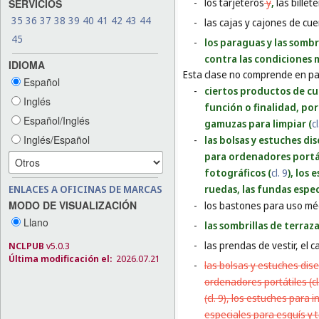
-
los tarjeteros
y
,
las billete
SERVICIOS
35
36
37
38
39
40
41
42
43
44
-
las cajas y cajones de cue
45
-
los paraguas y las somb
contra las condiciones
IDIOMA
Esta clase no comprende en par
Español
-
ciertos productos de cue
Inglés
función o finalidad, por 
Español/Inglés
gamuzas para limpiar (
c
Inglés/Español
-
las bolsas y estuches di
para ordenadores portát
fotográficos (
cl. 9
), los
ENLACES A OFICINAS DE MARCAS
ruedas, las fundas espec
MODO DE VISUALIZACIÓN
-
los bastones para uso méd
Llano
-
las sombrillas de terraza
-
las prendas de vestir, el 
NCLPUB
v5.0.3
Última modificación el:
2026.07.21
-
las bolsas y estuches dis
ordenadores portátiles (cl
(cl. 9), los estuches para 
especiales para esquís y ta