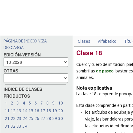
PÁGINA DE INICIO NIZA
Clases
Alfabético
Títu
DESCARGA
Clase 18
EDICIÓN-VERSIÓN
Cuero y cuero de imitación; pie
OTRAS
sombrillas
de paseo
; bastones
animales.
Nota explicativa
ÍNDICE DE CLASES
La clase 18 comprende principal
PRODUCTOS
1
2
3
4
5
6
7
8
9
10
Esta clase comprende en partic
11
12
13
14
15
16
17
18
19
20
-
los artículos de equipaje 
21
22
23
24
25
26
27
28
29
30
viaje, las bandoleras por
-
las etiquetas identificado
31
32
33
34